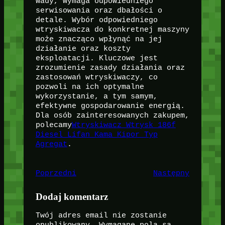
wady, wymaga odpowiedniego
serwisowania oraz dbałości o
detale. Wybór odpowiedniego
wtryskiwacza do konkretnej maszyny
może znacząco wpłynąć na jej
działanie oraz koszty
eksploatacji. Kluczowe jest
zrozumienie zasady działania oraz
zastosowań wtryskiwaczy, co
pozwoli na ich optymalne
wykorzystanie, a tym samym,
efektywne gospodarowanie energią.
Dla osób zainteresowanych zakupem,
polecamy
Wtryskiwacz Wtrysk 186f
Diesel Lifan Kama Kipor Typ
Agregat
.
Poprzedni
Następny
Dodaj komentarz
Twój adres email nie zostanie
opublikowany.
Wymagane pola są