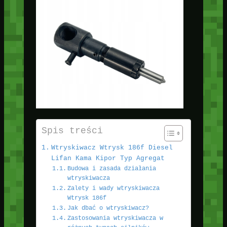
Spis treści
Wtryskiwacz Wtrysk 186f Diesel
Lifan Kama Kipor Typ Agregat
Budowa i zasada działania
wtryskiwacza
Zalety i wady wtryskiwacza
Wtrysk 186f
Jak dbać o wtryskiwacz?
Zastosowania wtryskiwacza w