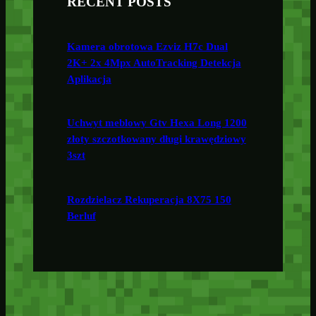
RECENT POSTS
Kamera obrotowa Ezviz H7c Dual
2K+ 2x 4Mpx AutoTracking Detekcja
Aplikacja
Uchwyt meblowy Gtv Hexa Long 1200
złoty szczotkowany długi krawędziowy
3szt
Rozdzielacz Rekuperacja 8X75 150
Berluf