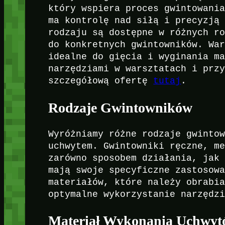
który wspiera proces gwintowani
ma kontrolę nad siłą i precyzją
rodzaju są dostępne w różnych r
do konkretnych gwintowników. Wa
idealne do gięcia i wyginania m
narzędziami w warsztatach i prz
szczegółową ofertę
tutaj
.
Rodzaje Gwintowników
Wyróżniamy różne rodzaje gwinto
uchwytem. Gwintowniki ręczne, m
zarówno sposobem działania, jak
mają swoje specyficzne zastosow
materiałów, które należy obrabi
optymalne wykorzystanie narzędz
Materiał Wykonania Uchwy