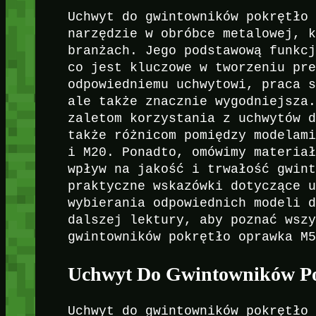
Uchwyt do gwintowników pokrętło
narzędzie w obróbce metalowej, 
branżach. Jego podstawową funkc
co jest kluczowe w tworzeniu pr
odpowiedniemu uchwytowi, praca 
ale także znacznie wygodniejsza
zaletom korzystania z uchwytów 
także różnicom pomiędzy modelam
i M20. Ponadto, omówimy materia
wpływ na jakość i trwałość gwin
praktyczne wskazówki dotyczące 
wybierania odpowiednich modeli 
dalszej lektury, aby poznać wsz
gwintowników pokrętło oprawka M
Uchwyt Do Gwintowników P
Uchwyt do gwintowników pokrętło