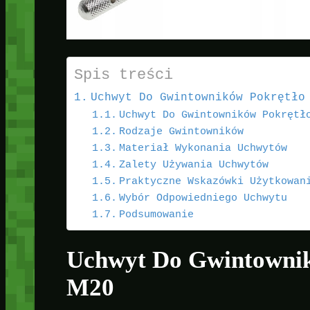
Spis treści
Uchwyt Do Gwintowników Pokrętło
Uchwyt Do Gwintowników Pokrętł
Rodzaje Gwintowników
Materiał Wykonania Uchwytów
Zalety Używania Uchwytów
Praktyczne Wskazówki Użytkowan
Wybór Odpowiedniego Uchwytu
Podsumowanie
Uchwyt Do Gwintowni
M20