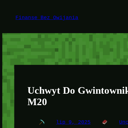
Przejdź
do
Finanse Bez Owijania
treści
Uchwyt Do Gwintowni
M20
lip 9, 2025
Un