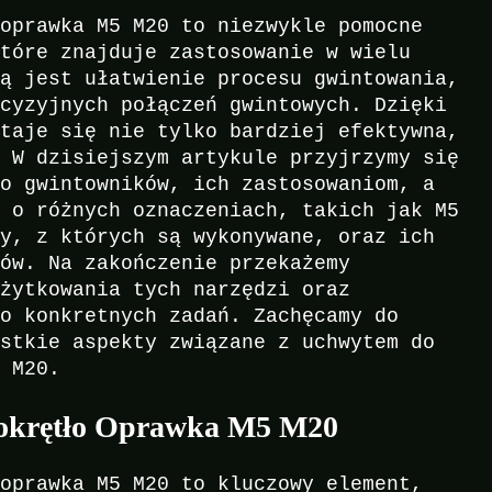
 oprawka M5 M20 to niezwykle pomocne
które znajduje zastosowanie w wielu
ją jest ułatwienie procesu gwintowania,
ecyzyjnych połączeń gwintowych. Dzięki
staje się nie tylko bardziej efektywna,
. W dzisiejszym artykule przyjrzymy się
do gwintowników, ich zastosowaniom, a
i o różnych oznaczeniach, takich jak M5
ły, z których są wykonywane, oraz ich
tów. Na zakończenie przekażemy
użytkowania tych narzędzi oraz
do konkretnych zadań. Zachęcamy do
ystkie aspekty związane z uchwytem do
5 M20.
okrętło Oprawka M5 M20
 oprawka M5 M20 to kluczowy element,