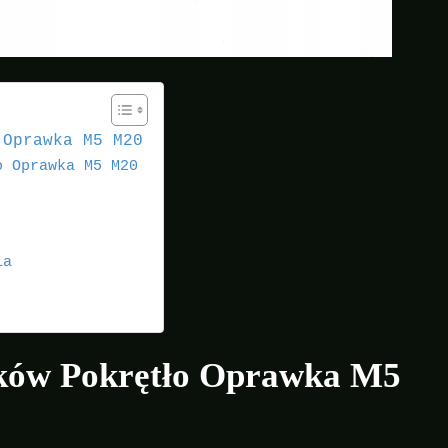
 Oprawka M5 M20
o Oprawka M5 M20
ia
ków Pokrętło Oprawka M5