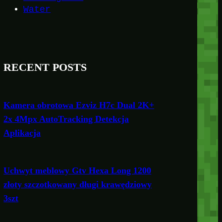
Water
RECENT POSTS
Kamera obrotowa Ezviz H7c Dual 2K+
2x 4Mpx AutoTracking Detekcja
Aplikacja
Uchwyt meblowy Gtv Hexa Long 1200
złoty szczotkowany długi krawędziowy
3szt