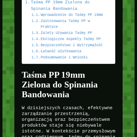
Taśma PP 19mm Zielona do
Spinania Bandowania
Wprowadzenie do Taśmy PP 19mm
Zastosowania Taśmy PP w
Praktyce
Zalety Używania Taśmy PP
Ekologiczne Aspekty Taśmy PP
Bezpieczeństwo i Wytrzymałość
Łatwość Użytkowania
Podsumowanie i Wnioski
Taśma PP 19mm
Zielona do Spinania
Bandowania
W dzisiejszych czasach, efektywne
zarządzanie przestrzenią,
organizacją oraz bezpieczeństwem
produktów staje się niebywale
istotne. W kontekście przemysłowym
oraz codziennym, taśmy do spinania