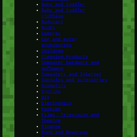
Baby and toddler
Baby and toddler
clothing
Bodycare
Books
Cameras
Car and motor
accessories
Children
Cleaning Products
Computer hardware and
software
Computers and Internet
Consoles and accessories
Cosmetics
Cycling
DIY
Electronics
Fashion
Films, Television and
Theatre
Finanse
Food and Beverage