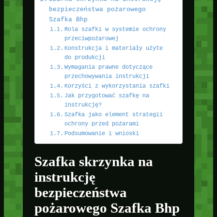
bezpieczeństwa pożarowego
Szafka Bhp
Rola szafki w systemie ochrony
przeciwpożarowej
Konstrukcja i materiały użyte
do produkcji
Wymagania prawne dotyczące
przechowywania instrukcji
Korzyści z wykorzystania szafki
Jak przygotować szafkę na
instrukcję?
Szafka jako element strategii
ochrony przed pożarami
Podsumowanie i wnioski
Szafka skrzynka na
instrukcję
bezpieczeństwa
pożarowego Szafka Bhp