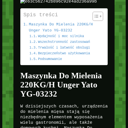
Spis treści
Maszynka Do Mielenia 220KG/H
Unger Yato YG-03232
Wydajność i moc silnika
Wszechstronność zastosowań
Trwałość i łatwość obsługi
Bezpieczeństwo użytkowania
Podsumowanie
Maszynka Do Mielenia
220KG/H Unger Yato
YG-03232
W dzisiejszych czasach, urządzenia
do mielenia mięsa stają się
niezbędnym elementem wyposażenia
wielu gastronomii, ale także