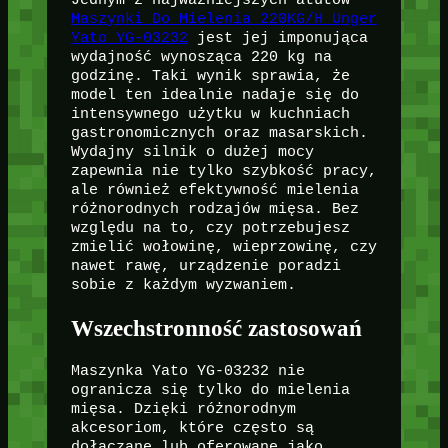
Maszynki Do Mielenia 220KG/H Unger
Yato YG-03232
jest jej imponująca
wydajność wynosząca 220 kg na
godzinę. Taki wynik sprawia, że
model ten idealnie nadaje się do
intensywnego użytku w kuchniach
gastronomicznych oraz masarskich.
Wydajny silnik o dużej mocy
zapewnia nie tylko szybkość pracy,
ale również efektywność mielenia
różnorodnych rodzajów mięsa. Bez
względu na to, czy potrzebujesz
zmielić wołowinę, wieprzowinę, czy
nawet rawę, urządzenie poradzi
sobie z każdym wyzwaniem.
Wszechstronność zastosowań
Maszynka Yato YG-03232 nie
ogranicza się tylko do mielenia
mięsa. Dzięki różnorodnym
akcesoriom, które często są
dołączane lub oferowane jako