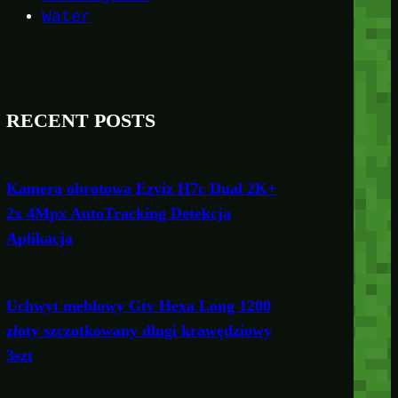
Water
RECENT POSTS
Kamera obrotowa Ezviz H7c Dual 2K+
2x 4Mpx AutoTracking Detekcja
Aplikacja
Uchwyt meblowy Gtv Hexa Long 1200
złoty szczotkowany długi krawędziowy
3szt