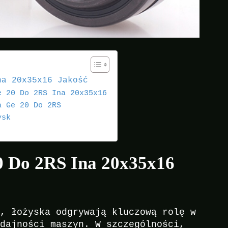
na 20x35x16 Jakość
e 20 Do 2RS Ina 20x35x16
a Ge 20 Do 2RS
ysk
0 Do 2RS Ina 20x35x16
i, łożyska odgrywają kluczową rolę w
ydajności maszyn. W szczególności,