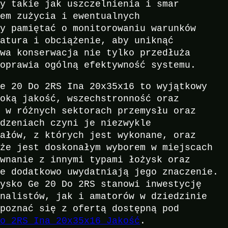
ty takie jak uszczelnienia i smar
tem zużycia i ewentualnych
ży pamiętać o monitorowaniu warunków
ratura i obciążenie, aby uniknąć
owa konserwacja nie tylko przedłuża
poprawia ogólną efektywność systemu.
Ge 20 Do 2RS Ina 20x35x16 to wyjątkowy
soką jakość, wszechstronność oraz
e w różnych sektorach przemysłu oraz
ądzeniach czyni je niezwykle
iałów, z których jest wykonane, oraz
 że jest doskonałym wyborem w miejscach
ównanie z innymi typami łożysk oraz
ne dodatkowo uwydatniają jego znaczenie.
żysko Ge 20 Do 2RS stanowi inwestycję
onalistów, jak i amatorów w dziedzinie
apoznać się z ofertą dostępną pod
Do 2RS Ina 20x35x16 Jakość
.