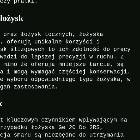
 czy pralki.
łożysk
h oraz łożysk tocznych, łożyska
S, oferują unikalne korzyści i
ysk ślizgowych to ich zdolność do pracy
owadzi do lepszej precyzji w ruchu. Z
, mimo że oferują mniejsze tarcie, są
ia i mogą wymagać częściej konserwacji.
ie wyboru odpowiedniego typu łożyska, w
agań zastosowania.
k
st kluczowym czynnikiem wpływającym na
przypadku łożyska Ge 20 Do 2RS,
acja smaru są niezbędne do utrzymania