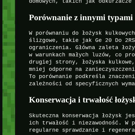
domowych, takich jak odkurzacze
Porównanie z innymi typami 
W porównaniu do łożysk kulkowyc
ślizgowe, takie jak Ge 20 Do 2R
ograniczenia. Główna zaleta łoż
w warunkach małych luzów, co pr
drugiej strony, łożyska kulkowe
mniej odporne na zanieczyszczen
To porównanie podkreśla znaczen
zależności od specyficznych wym
Konserwacja i trwałość łożys
Skuteczna konserwacja łożysk je
ich trwałość i niezawodność. W 
regularne sprawdzanie i regener