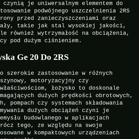
, czynią je uniwersalnym elementem do
stosowanie podwójnego uszczelnienia 2RS
hrony przed zanieczyszczeniami oraz
iały, takie jak stal wysokiej jakości,
ale również wytrzymałość na obciążenia,
acy pod dużym ciśnieniem.
żyska Ge 20 Do 2RS
ło szerokie zastosowanie w różnych
aszynowy, motoryzacyjny czy
 właściwościom, łożysko to doskonale
ymagających dużych prędkości obrotowych,
ch, pompach czy systemach składowania
ymywania dużych obciążeń czyni je
zemysłu budowlanego w aplikacjach
prócz tego, ze względu na swoje
tosowane w kompaktowych urządzeniach