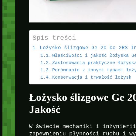
Spis treści
Łożysko ślizgowe Ge 20 Do 2RS I
Właściwości i jakość łożyska G
Zastosowania praktyczne łożysk
Porównanie z innymi typami łoż
Konserwacja i trwałość łożysk
Łożysko ślizgowe Ge 2
Jakość
W świecie mechaniki i inżynieri
zapewnieniu płynności ruchu i w