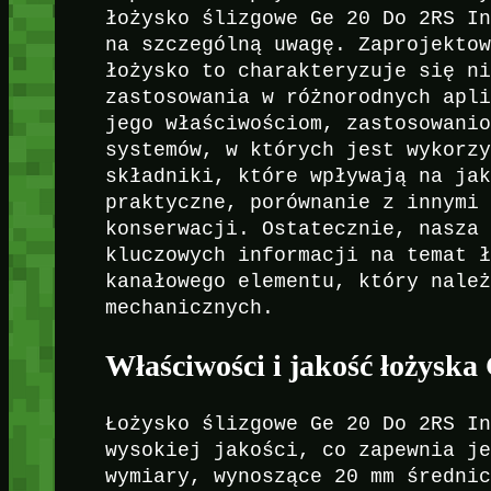
łożysko ślizgowe Ge 20 Do 2RS I
na szczególną uwagę. Zaprojekto
łożysko to charakteryzuje się n
zastosowania w różnorodnych apl
jego właściwościom, zastosowani
systemów, w których jest wykorz
składniki, które wpływają na ja
praktyczne, porównanie z innymi
konserwacji. Ostatecznie, nasza
kluczowych informacji na temat 
kanałowego elementu, który nale
mechanicznych.
Właściwości i jakość łożysk
Łożysko ślizgowe Ge 20 Do 2RS I
wysokiej jakości, co zapewnia j
wymiary, wynoszące 20 mm średni