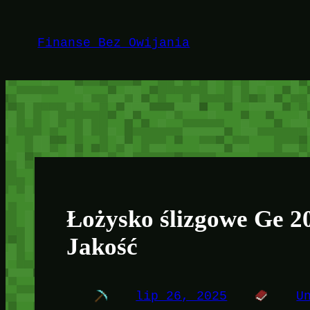
Przejdź
do
Finanse Bez Owijania
treści
Łożysko ślizgowe Ge 2
Jakość
lip 26, 2025
U