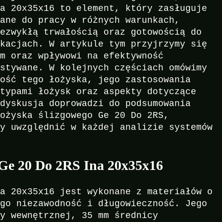
na 20x35x16 to element, który zasługuje
wane do pracy w różnych warunkach,
iezwykłą trwałością oraz gotowością do
ikacjach. W artykule tym przyjrzymy się
om oraz wpływowi na efektywność
ystywane. W kolejnych częściach omówimy
kość tego łożyska, jego zastosowania
 typami łożysk oraz aspekty dotyczące
 dyskusja doprowadzi do podsumowania
łożyska ślizgowego Ge 20 Do 2RS,
ży uwzględnić w każdej analizie systemów
a Ge 20 Do 2RS Ina 20x35x16
na 20x35x16 jest wykonane z materiałów o
ego niezawodność i długowieczność. Jego
cy wewnętrznej, 35 mm średnicy