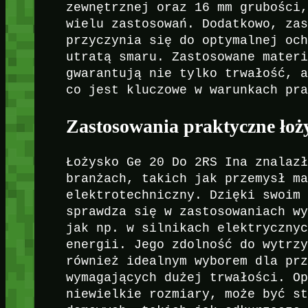
zewnętrznej oraz 16 mm grubości
wielu zastosowań. Dodatkowo, za
przyczynia się do optymalnej oc
utratą smaru. Zastosowane mater
gwarantują nie tylko trwałość, 
co jest kluczowe w warunkach pr
Zastosowania praktyczne ło
Łożysko Ge 20 Do 2RS Ina znalaz
branżach, takich jak przemysł m
elektrotechniczny. Dzięki swoim
sprawdza się w zastosowaniach w
jak np. w silnikach elektryczny
energii. Jego zdolność do wytrz
również idealnym wyborem dla pr
wymagających dużej trwałości. O
niewielkie rozmiary, może być s