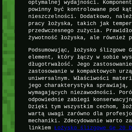
optymalnej wydajności. Komponen
powinny być kontrolowane pod ką
nieszczelności. Dodatkowo, nale
pracy łożyska, takich jak tempe
przedwczesnego zużycia. Prawidł
żywotność łożyska, ale również 
Podsumowując, łożysko ślizgowe 
element, który łączy w sobie wy
długotrwałość. Jego zastosowani
zastosowanie w kompaktowych urz
uniwersalnym. Właściwości mater
jego charakterystyka sprawiają,
wymagających niezawodności. Por
odpowiednie zabiegi konserwacyj
Dzięki tym wszystkim cechom, ło
wartą uwagi zarówno dla profesj
mechaniki. Zdecydowanie warto z
linkiem
Łożysko ślizgowe Ge 20 