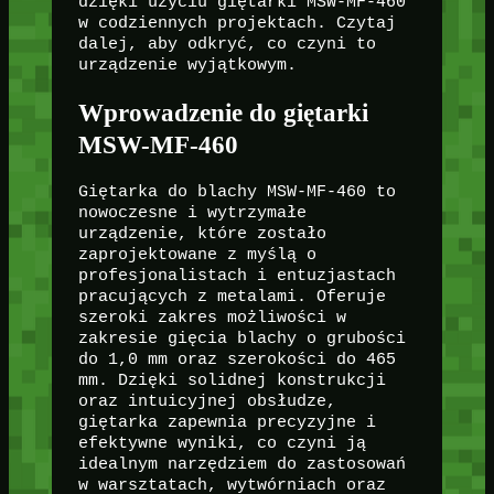
dzięki użyciu giętarki MSW-MF-460
w codziennych projektach. Czytaj
dalej, aby odkryć, co czyni to
urządzenie wyjątkowym.
Wprowadzenie do giętarki
MSW-MF-460
Giętarka do blachy MSW-MF-460 to
nowoczesne i wytrzymałe
urządzenie, które zostało
zaprojektowane z myślą o
profesjonalistach i entuzjastach
pracujących z metalami. Oferuje
szeroki zakres możliwości w
zakresie gięcia blachy o grubości
do 1,0 mm oraz szerokości do 465
mm. Dzięki solidnej konstrukcji
oraz intuicyjnej obsłudze,
giętarka zapewnia precyzyjne i
efektywne wyniki, co czyni ją
idealnym narzędziem do zastosowań
w warsztatach, wytwórniach oraz