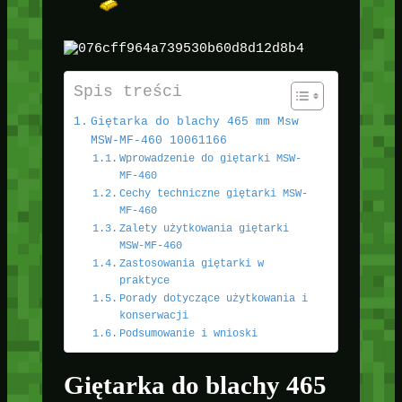
Spis treści
Giętarka do blachy 465 mm Msw
MSW-MF-460 10061166
Wprowadzenie do giętarki MSW-
MF-460
Cechy techniczne giętarki MSW-
MF-460
Zalety użytkowania giętarki
MSW-MF-460
Zastosowania giętarki w
praktyce
Porady dotyczące użytkowania i
konserwacji
Podsumowanie i wnioski
Giętarka do blachy 465