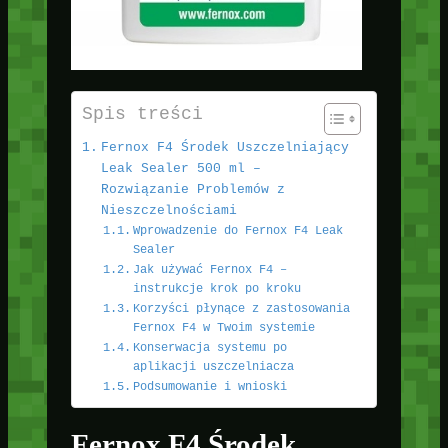
Spis treści
Fernox F4 Środek Uszczelniający
Leak Sealer 500 ml –
Rozwiązanie Problemów z
Nieszczelnościami
Wprowadzenie do Fernox F4 Leak
Sealer
Jak używać Fernox F4 –
instrukcje krok po kroku
Korzyści płynące z zastosowania
Fernox F4 w Twoim systemie
Konserwacja systemu po
aplikacji uszczelniacza
Podsumowanie i wnioski
Fernox F4 Środek