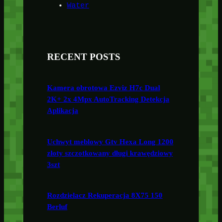
Water
RECENT POSTS
Kamera obrotowa Ezviz H7c Dual
2K+ 2x 4Mpx AutoTracking Detekcja
Aplikacja
Uchwyt meblowy Gtv Hexa Long 1200
złoty szczotkowany długi krawędziowy
3szt
Rozdzielacz Rekuperacja 8X75 150
Berluf