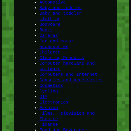
Automotive
Baby and toddler
Baby and toddler
clothing
Bodycare
Books
Cameras
Car and motor
accessories
Children
Cleaning Products
Computer hardware and
software
Computers and Internet
Consoles and accessories
Cosmetics
Cycling
DIY
Electronics
Fashion
Films, Television and
Theatre
Finanse
Food and Beverage