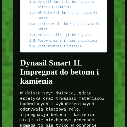
Dynasil Smart 1L Impregnat do
betonu i kamienia
Właściwości impregnatu Dynasil
Smart
Zastosowanie impregnatu Dynasil
Smart
Proces aplikacji impregnatu
Porównanie z innymi produktami
Podsumowanie i wnioski
Dynasil Smart 1L
Impregnat do betonu i
kamienia
W dzisiejszym świecie, gdzie
estetyka oraz trwałość materiałów
budowlanych i wykończeniowych
odgrywają kluczową rolę,
impregnacja betonu i kamienia
staje się niezbędnym procesem.
Pomaga to nie tylko w ochronie