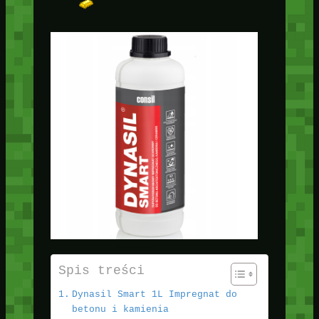
Spis treści
Dynasil Smart 1L Impregnat do
betonu i kamienia