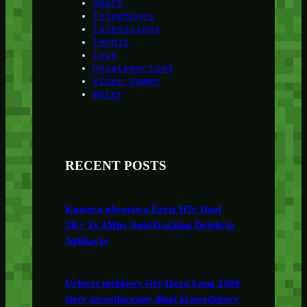
Sport
Telephones
Televisions
Tennis
Toys
Uncategorised
Video games
Water
RECENT POSTS
Kamera obrotowa Ezviz H7c Dual
2K+ 2x 4Mpx AutoTracking Detekcja
Aplikacja
Uchwyt meblowy Gtv Hexa Long 1200
złoty szczotkowany długi krawędziowy