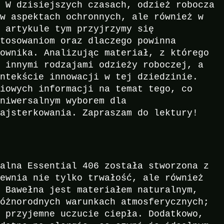
. W dzisiejszych czasach, odzież robocza
 w aspektach ochronnych, ale również w
W artykule tym przyjrzymy się
stosowaniom oraz dlaczego powinna
cownika. Analizując materiał, z którego
z innymi rodzajami odzieży roboczej, a
ontekście innowacji w tej dziedzinie.
ciowych informacji na temat tego, co
uniwersalnym wyborem dla
majsterkowania. Zapraszam do lektury!
salna Essential 406 została stworzona z
pewnia nie tylko trwałość, ale również
. Bawełna jest materiałem naturalnym,
różnorodnych warunkach atmosferycznych;
e przyjemne uczucie ciepła. Dodatkowo,