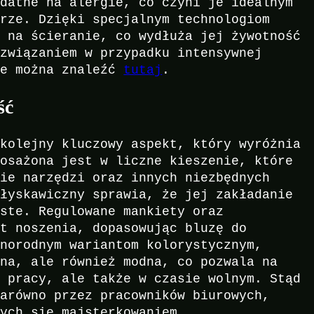
odatne na alergie, co czyni je idealnym
órze. Dzięki specjalnym technologiom
a na ścieranie, co wydłuża jej żywotność
ozwiązaniem w przypadku intensywnej
ie można znaleźć
tutaj
.
ść
 kolejny kluczowy aspekt, który wyróżnia
posażona jest w liczne kieszenie, które
nie narzędzi oraz innych niezbędnych
błyskawiczny sprawia, że jej zakładanie
oste. Regulowane mankiety oraz
rt noszenia, dopasowując bluzę do
żnorodnym wariantom kolorystycznym,
zna, ale również modna, co pozwala na
u pracy, ale także w czasie wolnym. Stąd
zarówno przez pracowników biurowych,
cych się majsterkowaniem.