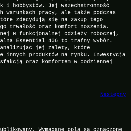
ak i hobbystów. Jej wszechstronność
ch warunkach pracy, ale także podczas
które zdecydują się na zakup tego
ego trwałość oraz komfort noszenia.
lnej и funkcjonalnej odzieży roboczej,
salna Essential 406 to trafny wybór.
 analizując jej zalety, które
le innych produktów na rynku. Inwestycja
ysfakcją oraz komfortem w codziennej
Następny
publikowany.
Wymagane pola są oznaczone