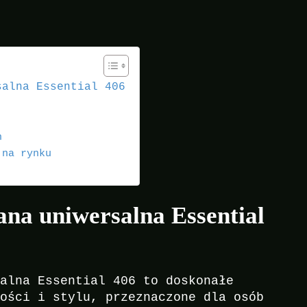
salna Essential 406
h
 na rynku
ana uniwersalna Essential
salna Essential 406 to doskonałe
ności i stylu, przeznaczone dla osób