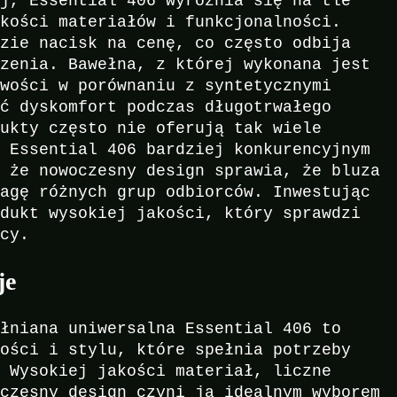
ej, Essential 406 wyróżnia się na tle
akości materiałów i funkcjonalności.
dzie nacisk na cenę, co często odbija
szenia. Bawełna, z której wykonana jest
iwości w porównaniu z syntetycznymi
ać dyskomfort podczas długotrwałego
dukty często nie oferują tak wiele
i Essential 406 bardziej konkurencyjnym
, że nowoczesny design sprawia, że bluza
wagę różnych grup odbiorców. Inwestując
odukt wysokiej jakości, który sprawdzi
acy.
je
ełniana uniwersalna Essential 406 to
ności i stylu, które spełnia potrzeby
. Wysokiej jakości materiał, liczne
oczesny design czyni ją idealnym wyborem