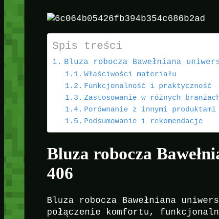
Spis treści
Bluza robocza Bawełniana uniwer
Właściwości materiału
Funkcjonalność i praktyczność
Zastosowanie w różnych branżac
Porównanie z innymi produktami
Podsumowanie i rekomendacje
Bluza robocza Bawełni
406
Bluza robocza Bawełniana uniwer
połączenie komfortu, funkcjonal