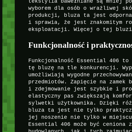
tekstylia bawełniane są mniej p
wyborem dla osób o wrażliwej sk
produkcji, bluza ta jest odporn
i sprawia, że jest znakomitym r
eksploatacji. Więcej o tej bluz
Funkcjonalność i praktyczno
Funkcjonalność Essential 406 to
tę bluzę na tle konkurencji. Wy
umożliwiają wygodne przechowywa
przedmiotów. Zapięcie na zamek 
i zdejmowanie jest szybkie i pr
elastyczny pas zwiększają komfo
sylwetki użytkownika. Dzięki ró
bluza ta jest nie tylko praktyc
jej noszenie nie tylko w miejsc
Essential 406 może być ceniona 
budowlanych, jak i tych zajmują