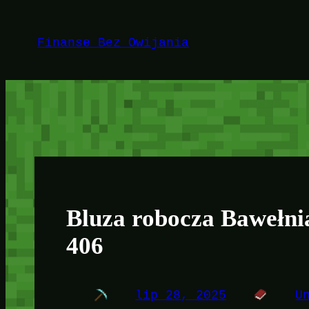
Przejdź
do
Finanse Bez Owijania
treści
Bluza robocza Bawełni
406
lip 28, 2025
U