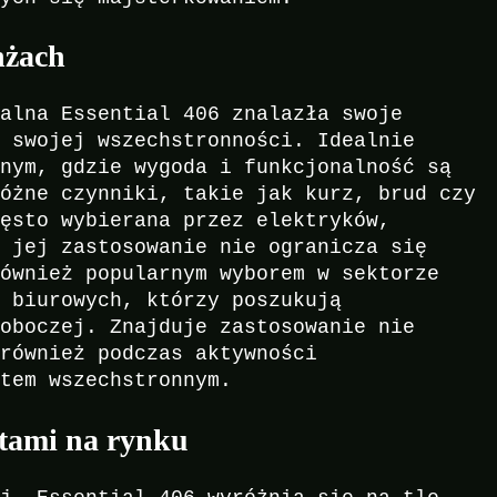
nżach
salna Essential 406 znalazła swoje
i swojej wszechstronności. Idealnie
anym, gdzie wygoda i funkcjonalność są
różne czynniki, takie jak kurz, brud czy
zęsto wybierana przez elektryków,
k jej zastosowanie nie ogranicza się
również popularnym wyborem w sektorze
w biurowych, którzy poszukują
roboczej. Znajduje zastosowanie nie
 również podczas aktywności
ktem wszechstronnym.
tami na rynku