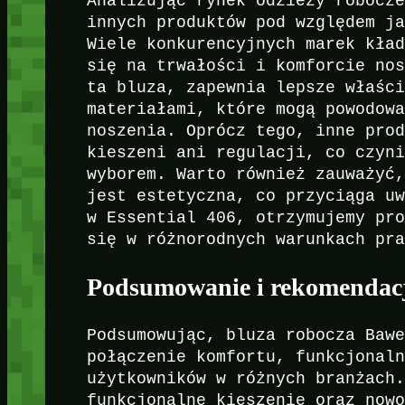
Analizując rynek odzieży robocz
innych produktów pod względem j
Wiele konkurencyjnych marek kła
się na trwałości i komforcie no
ta bluza, zapewnia lepsze właśc
materiałami, które mogą powodow
noszenia. Oprócz tego, inne pro
kieszeni ani regulacji, co czyn
wyborem. Warto również zauważyć
jest estetyczna, co przyciąga u
w Essential 406, otrzymujemy pr
się w różnorodnych warunkach pr
Podsumowanie i rekomendac
Podsumowując, bluza robocza Baw
połączenie komfortu, funkcjonal
użytkowników w różnych branżach
funkcjonalne kieszenie oraz now