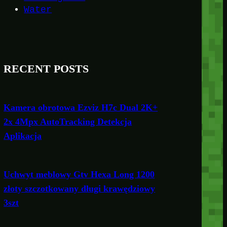
Water
RECENT POSTS
Kamera obrotowa Ezviz H7c Dual 2K+
2x 4Mpx AutoTracking Detekcja
Aplikacja
Uchwyt meblowy Gtv Hexa Long 1200
złoty szczotkowany długi krawędziowy
3szt