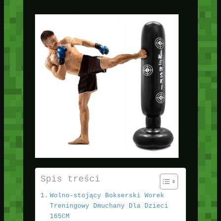
Spis treści
Wolno-stojący Bokserski Worek
Treningowy Dmuchany Dla Dzieci
165CM