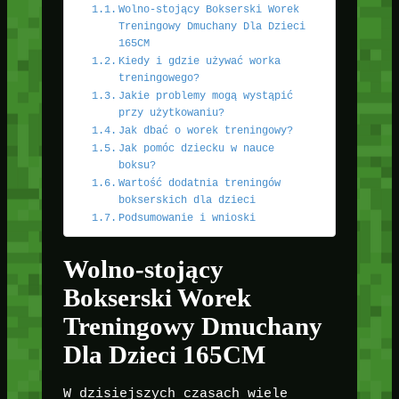
Wolno-stojący Bokserski Worek
Treningowy Dmuchany Dla Dzieci
165CM
Kiedy i gdzie używać worka
treningowego?
Jakie problemy mogą wystąpić
przy użytkowaniu?
Jak dbać o worek treningowy?
Jak pomóc dziecku w nauce
boksu?
Wartość dodatnia treningów
bokserskich dla dzieci
Podsumowanie i wnioski
Wolno-stojący
Bokserski Worek
Treningowy Dmuchany
Dla Dzieci 165CM
W dzisiejszych czasach wiele