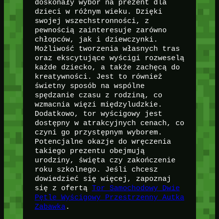
doskonały wybór na prezent dla
dzieci w różnym wieku. Dzięki
swojej wszechstronności, z
pewnością zainteresuje zarówno
chłopców, jak i dziewczynki.
Możliwość tworzenia własnych tras
oraz ekscytujące wyścigi rozweselą
każde dziecko, a także zachęcą do
kreatywności. Jest to również
świetny sposób na wspólne
spędzanie czasu z rodziną, co
wzmacnia więzi międzyludzkie.
Dodatkowo, tor wyścigowy jest
dostępny w atrakcyjnych cenach, co
czyni go przystępnym wyborem.
Potencjalne okazje do wręczenia
takiego prezentu obejmują
urodziny, święta czy zakończenie
roku szkolnego. Jeśli chcesz
dowiedzieć się więcej, zapoznaj
się z ofertą
Tor Samochodowy Dwie
Pętle Wyścigowy Przestrzenny Autka
Zabawka
.