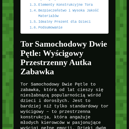
Elementy Konstrukcyjne Tora
Bezpieczeństwo i Wysoka Jakość
Materiałów
Idealny Prezent dla Dzieci
Podsumowanie
Tor Samochodowy Dwie
Pętle: Wyścigowy
Przestrzenny Autka
Zabawka
Tor Samochodowy Dwie Pętle to
zabawka, która od lat cieszy się
niesłabnącą popularnością wśród
dzieci i dorosłych. Jest to
bardziej niż tylko standardowy tor
wyścigowy – to przestrzenna
konstrukcja, która angażuje
młodych kierowców w pasjonujące
wyścigi pełne emocji. Dzięki dwóm