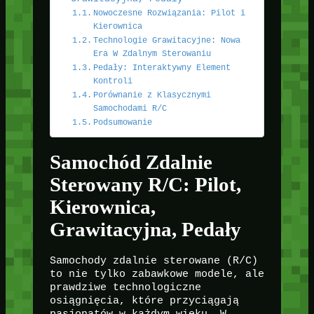
Nowoczesne Rozwiązania: Pilot i
Kierownica
Technologie Grawitacyjne: Nowa
Era W Zdalnym Sterowaniu
Pedały: Interaktywny Element
Kontroli
Porównanie z Klasycznymi
Samochodami R/C
Podsumowanie
Samochód Zdalnie
Sterowany R/C: Pilot,
Kierownica,
Grawitacyjna, Pedały
Samochody zdalnie sterowane (R/C)
to nie tylko zabawkowe modele, ale
prawdziwe technologiczne
osiągnięcia, które przyciągają
pasjonatów w każdym wieku. W