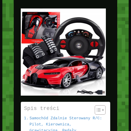
Spis treści
Samochód Zdalnie Sterowany R/C:
Pilot, Kierownica,
Grawitacyjna, Pedały