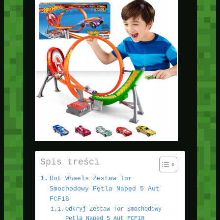
Spis treści
Hot Wheels Zestaw Tor
Smochodowy Pętla Napęd 5 Aut
FCF18
Odkryj Zestaw Tor Smochodowy
Pętla Napęd 5 Aut FCF18