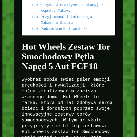
Fizyka w Praktyce: Edukacyjne
Aspekty Zabawy
Przyjemność i Interakcja:
Zabawa w Grupie
Podsumowanie i Wnioski
Hot Wheels Zestaw Tor
Smochodowy Pętla
Napęd 5 Aut FCF18
Wyobraź sobie świat pełen emocji,
prędkości i rywalizacji, które
można zrealizować w zaciszu
własnego domu. Hot Wheels to
marka, która od lat zdobywa serca
dzieci i dorosłych poprzez swoje
innowacyjne zestawy torów
samochodowych. W tym artykule
przyjrzymy się bliżej zestawowi
Hot Wheels Zestaw Tor Smochodowy