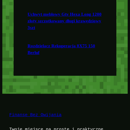
Uchwyt meblowy Gtv Hexa Long 1200
złoty szczotkowany długi krawędziowy
3szt
Rozdzielacz Rekuperacja 8X75 150
Berluf
Finanse Bez Owijania
Twoje miejsce na proste i praktyczne