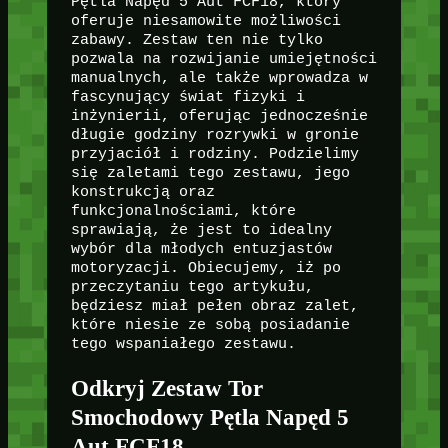
Pętla Napęd 5 Aut FCF18, który
oferuje niesamowite możliwości
zabawy. Zestaw ten nie tylko
pozwala na rozwijanie umiejętności
manualnych, ale także wprowadza w
fascynujący świat fizyki i
inżynierii, oferując jednocześnie
długie godziny rozrywki w gronie
przyjaciół i rodziny. Podzielimy
się zaletami tego zestawu, jego
konstrukcją oraz
funkcjonalnościami, które
sprawiają, że jest to idealny
wybór dla młodych entuzjastów
motoryzacji. Obiecujemy, iż po
przeczytaniu tego artykułu,
będziesz miał pełen obraz zalet,
które niesie ze sobą posiadanie
tego wspaniałego zestawu.
Odkryj Zestaw Tor
Smochodowy Pętla Napęd 5
Aut FCF18