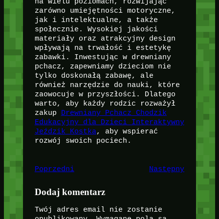
na wielu poziomach, rozwijając
zarówno umiejętności motoryczne,
jak i intelektualne, a także
społecznie. Wysokiej jakości
materiały oraz atrakcyjny design
wpływają na trwałość i estetykę
zabawki. Inwestując w drewniany
pchacz, zapewniamy dzieciom nie
tylko doskonałą zabawę, ale
również narzędzie do nauki, które
zaowocuje w przyszłości. Dlatego
warto, aby każdy rodzic rozważył
zakup
Drewniany Pchacz Chodzik
Edukacyjny dla Dzieci Interaktywny
Jeździk Kostka
, aby wspierać
rozwój swoich pociech.
Poprzedni
Następny
Dodaj komentarz
Twój adres email nie zostanie