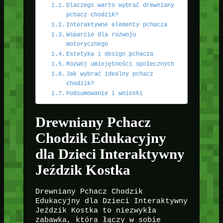
Dlaczego warto wybrać drewniany
pchacz chodzik?
Interaktywne elementy pchacza
Wsparcie dla rozwoju
motorycznego
Estetyka i design pchacza
Rozwój umiejętności społecznych
Jak wybrać idealny pchacz
chodzik?
Podsumowanie i wnioski
Drewniany Pchacz
Chodzik Edukacyjny
dla Dzieci Interaktywny
Jeździk Kostka
Drewniany Pchacz Chodzik
Edukacyjny dla Dzieci Interaktywny
Jeździk Kostka to niezwykła
zabawka, która łączy w sobie