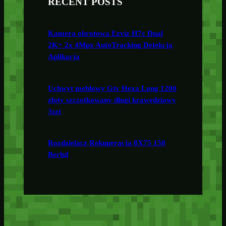
RECENT POSTS
Kamera obrotowa Ezviz H7c Dual
2K+ 2x 4Mpx AutoTracking Detekcja
Aplikacja
Uchwyt meblowy Gtv Hexa Long 1200
złoty szczotkowany długi krawędziowy
3szt
Rozdzielacz Rekuperacja 8X75 150
Berluf