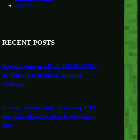
Water
RECENT POSTS
Kamera obrotowa Ezviz H7c Dual 2K+
2x 4Mpx AutoTracking Detekcja
Aplikacja
Uchwyt meblowy Gtv Hexa Long 1200
złoty szczotkowany długi krawędziowy
3szt