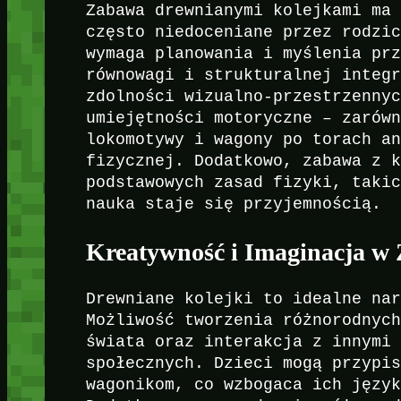
Zabawa drewnianymi kolejkami ma
często niedoceniane przez rodzi
wymaga planowania i myślenia pr
równowagi i strukturalnej integ
zdolności wizualno-przestrzenny
umiejętności motoryczne – zarów
lokomotywy i wagony po torach a
fizycznej. Dodatkowo, zabawa z 
podstawowych zasad fizyki, taki
nauka staje się przyjemnością.
Kreatywność i Imaginacja w
Drewniane kolejki to idealne na
Możliwość tworzenia różnorodnyc
świata oraz interakcja z innymi
społecznych. Dzieci mogą przypi
wagonikom, co wzbogaca ich języ