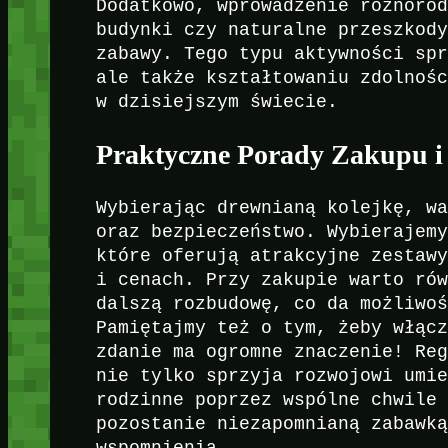
Dodatkowo, wprowadzenie różnoro
budynki czy naturalne przeszkod
zabawy. Tego typu aktywności sp
ale także kształtowaniu zdolnoś
w dzisiejszym świecie.
Praktyczne Porady Zakupu i
Wybierając drewnianą kolejkę, w
oraz bezpieczeństwo. Wybierajem
które oferują atrakcyjne zestaw
i cenach. Przy zakupie warto ró
dalszą rozbudowę, co da możliwo
Pamiętajmy też o tym, żeby włąc
zdanie ma ogromne znaczenie! Re
nie tylko sprzyja rozwojowi umi
rodzinne poprzez wspólne chwile
pozostanie niezapomnianą zabawk
wspomnienia.