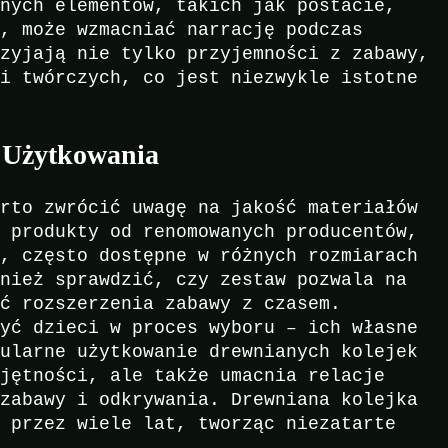
dnych elementów, takich jak postacie,
y, może wzmacniać narrację podczas
rzyjają nie tylko przyjemności z zabawy,
ci twórczych, co jest niezwykle istotne
 Użytkowania
arto zwrócić uwagę na jakość materiałów
y produkty od renomowanych producentów,
y, często dostępne w różnych rozmiarach
wnież sprawdzić, czy zestaw pozwala na
ść rozszerzenia zabawy z czasem.
zyć dzieci w proces wyboru – ich własne
gularne użytkowanie drewnianych kolejek
ejętności, ale także umacnia relacje
 zabawy i odkrywania. Drewniana kolejka
ą przez wiele lat, tworząc niezatarte