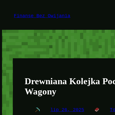
Przejdź
do
Finanse Bez Owijania
treści
Drewniana Kolejka Po
Wagony
lip 26, 2025
T