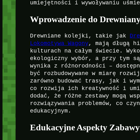
umiejętności i wywoływaniu uśmi
Wprowadzenie do Drewniany
Drewniane kolejki, takie jak
Dr
Lokomotywa Wagony
, mają długą h
kulturach na całym świecie. Wyk
ekologiczny wybór, a przy tym s
wynika z różnorodności – dostęp
być rozbudowywane w miarę rozwi
zarówno budować trasy, jak i wy
co rozwija ich kreatywność i um
dodać, że różne zestawy mogą ws
rozwiązywania problemów, co czy
edukacyjnym.
Edukacyjne Aspekty Zabawy