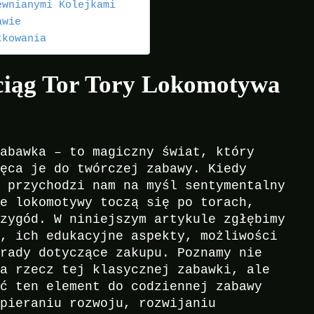
ewnianymi Kolejkami
awie
tkowania
ciąg Tor Tory Lokomotywa
zabawka – to magiczny świat, który
hęca je do twórczej zabawy. Kiedy
, przychodzi nam na myśl sentymentalny
łe lokomotywy toczą się po torach,
rzygód. W niniejszym artykule zgłębimy
k, ich edukacyjne aspekty, możliwości
orady dotyczące zakupu. Poznamy nie
na rzecz tej klasycznej zabawki, ale
ić ten element do codziennej zabawy
spieraniu rozwoju, rozwijaniu