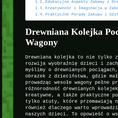
Edukacyjne Aspekty Zabawy z Dr
Kreatywność i Imaginacja w Zab
Praktyczne Porady Zakupu i Uży
Drewniana Kolejka Po
Wagony
Drewniana kolejka to nie tylko 
rozwija wyobraźnię dzieci i zac
myślimy o drewnianych pociągach
obrazek z dzieciństwa, gdzie ma
prowadząc wesołe wagony pełne p
różnorodność drewnianych koleje
kreatywne, a także praktyczne p
tylko atuty, które przemawiają 
również dlaczego warto wprowadz
naszych dzieci. To opowieść o w