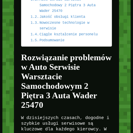
Samochodowy 2 Piętra 3 Auta
Wader 25470
Jakość obsługi klienta
Nowoczesne technologie w
serwisie
Ciągłe kształcenie personelu
Podsumowanie
Rozwiązanie problemów
w Auto Serwisie
Warsztacie
Samochodowym 2
Piętra 3 Auta Wader
25470
W dzisiejszych czasach, dogodne i
szybkie usługi serwisowe są
kluczowe dla każdego kierowcy. W