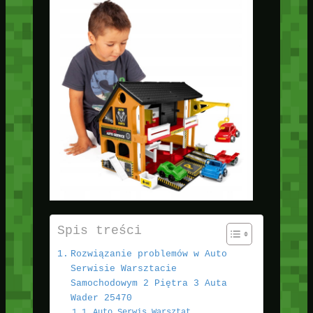
Spis treści
Rozwiązanie problemów w Auto
Serwisie Warsztacie
Samochodowym 2 Piętra 3 Auta
Wader 25470
Auto Serwis Warsztat