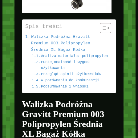
Spis treści
Walizka Podróżna Gravitt
Premium 003 Polipropylen
Średnia XL Bagaż Kółka
Analiza materiału: polipropylen
Funkcjonalność i wygoda
użytkowania
Przegląd opinii użytkowników
W porównaniu do konkurencji
Podsumowanie i wnioski
Walizka Podróżna
Gravitt Premium 003
Polipropylen Średnia
XL Bagaż Kółka