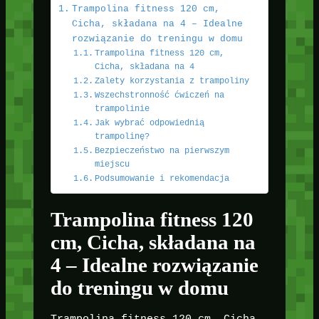
Trampolina fitness 120 cm,
Cicha, składana na 4 – Idealne
rozwiązanie do treningu w domu
Trampolina fitness 120 cm,
Cicha, składana na 4
Zalety korzystania z trampoliny
Wszechstronność ćwiczeń na
trampolinie
Jak wybrać odpowiednią
trampolinę?
Bezpieczeństwo na pierwszym
miejscu
Podsumowanie i rekomendacja
Trampolina fitness 120
cm, Cicha, składana na
4 – Idealne rozwiązanie
do treningu w domu