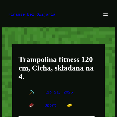
Przejdź
do
treści
Finanse Bez Owijania
Trampolina fitness 120
cm, Cicha, składana na
4.
lip 21, 2025
Sport