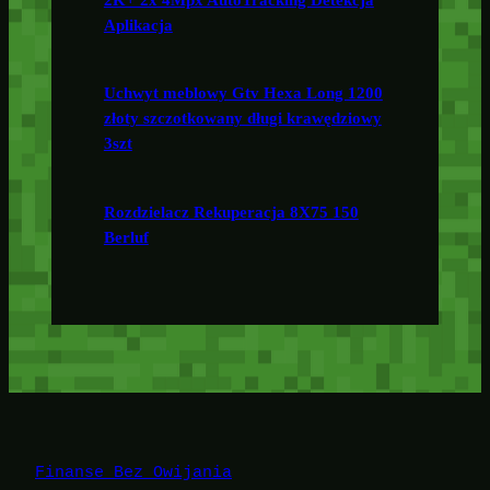
Aplikacja
Uchwyt meblowy Gtv Hexa Long 1200
złoty szczotkowany długi krawędziowy
3szt
Rozdzielacz Rekuperacja 8X75 150
Berluf
Finanse Bez Owijania