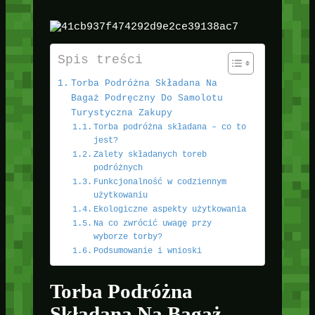
Spis treści
Torba Podróżna Składana Na
Bagaż Podręczny Do Samolotu
Turystyczna Zakupy
Torba podróżna składana – co to
jest?
Zalety składanych toreb
podróżnych
Funkcjonalność w codziennym
użytkowaniu
Ekologiczne aspekty użytkowania
Na co zwrócić uwagę przy
wyborze torby?
Podsumowanie i wnioski
Torba Podróżna
Składana Na Bagaż