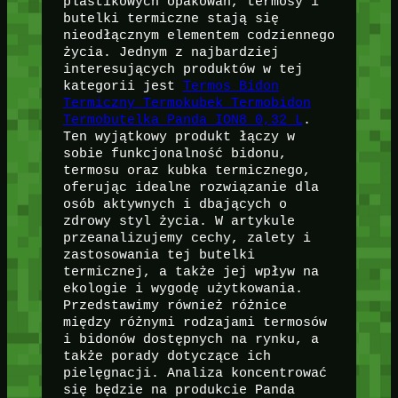
plastikowych opakowań, termosy i
butelki termiczne stają się
nieodłącznym elementem codziennego
życia. Jednym z najbardziej
interesujących produktów w tej
kategorii jest
Termos Bidon
Termiczny Termokubek Termobidon
Termobutelka Panda ION8 0,32 L
.
Ten wyjątkowy produkt łączy w
sobie funkcjonalność bidonu,
termosu oraz kubka termicznego,
oferując idealne rozwiązanie dla
osób aktywnych i dbających o
zdrowy styl życia. W artykule
przeanalizujemy cechy, zalety i
zastosowania tej butelki
termicznej, a także jej wpływ na
ekologie i wygodę użytkowania.
Przedstawimy również różnice
między różnymi rodzajami termosów
i bidonów dostępnych na rynku, a
także porady dotyczące ich
pielęgnacji. Analiza koncentrować
się będzie na produkcie Panda