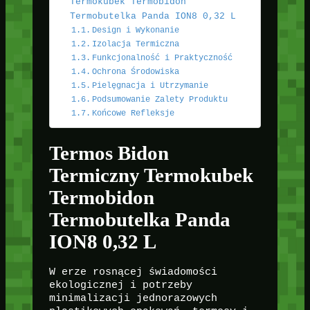
Termokubek Termobidon
Termobutelka Panda ION8 0,32 L
Design i Wykonanie
Izolacja Termiczna
Funkcjonalność i Praktyczność
Ochrona Środowiska
Pielęgnacja i Utrzymanie
Podsumowanie Zalety Produktu
Końcowe Refleksje
Termos Bidon
Termiczny Termokubek
Termobidon
Termobutelka Panda
ION8 0,32 L
W erze rosnącej świadomości
ekologicznej i potrzeby
minimalizacji jednorazowych