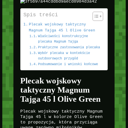
Spis treści
Plecak wojskowy taktyczny
Magnum Tajga 45 l Olive Green
Właściwości konstrukcyjne
plecaka Magnum Tajga
Praktyczne zastosowania plecaka
Wybór plecaka w kontekście
outdoorowych przygód
Podsumowanie i wnioski końcowe
Plecak wojskowy
taktyczny Magnum
Tajga 45 l Olive Green
Plecak wojskowy taktyczny Magnum
Tajga 45 l w kolorze Olive Green
to propozycja, która przyciąga
uwagę zarówno miłośników