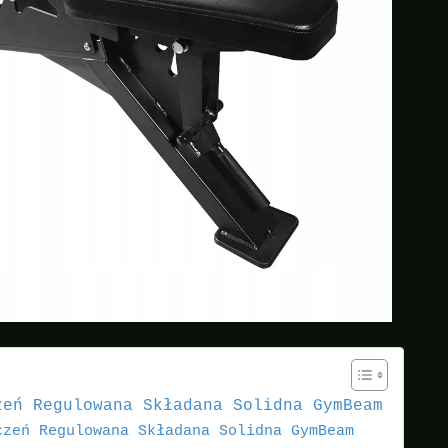
zeń Regulowana Składana Solidna GymBeam
czeń Regulowana Składana Solidna GymBeam