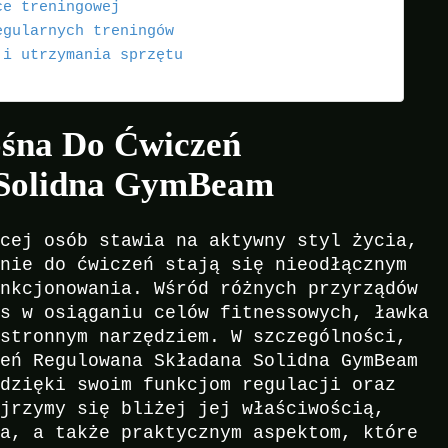
ce treningowej
egularnych treningów
 i utrzymania sprzętu
śna Do Ćwiczeń
 Solidna GymBeam
ęcej osób stawia na aktywny styl życia,
enie do ćwiczeń stają się nieodłącznym
unkcjonowania. Wśród różnych przyrządów
as w osiąganiu celów fitnessowych, ławka
hstronnym narzędziem. W szczególności,
zeń Regulowana Składana Solidna GymBeam
 dzięki swoim funkcjom regulacji oraz
yjrzymy się bliżej jej właściwością,
ia, a także praktycznym aspektom, które