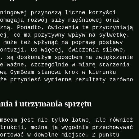
eningowej przynoszą liczne korzyści
pomagają rozwój siły mięśniowej oraz
czną. Ponadto, ćwiczenia te przyczyniają
wej, co ma pozytywny wpływ na sylwetkę.
w może też wpłynąć na poprawę postawy
kontuzji. Co więcej, ćwiczenia siłowe,
e, są doskonałym sposobem na zwiększenie
le ważne, szczególnie w miarę starzenia
ową GymBeam stanowi krok w kierunku
oże przynieść wymierne rezultaty zarówno
.
nia i utrzymania sprzętu
ymBeam jest nie tylko łatwe, ale również
strukcji, można ją wygodnie przechowywać
portować w dowolne miejsce. Z punktu