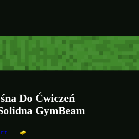
śna Do Ćwiczeń
 Solidna GymBeam
ort