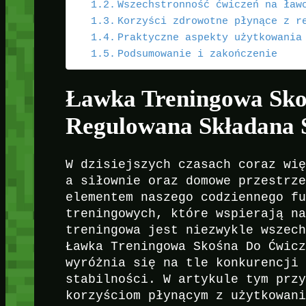
Wszechstronność ćwiczeń na ław
Korzyści zdrowotne płynące z r
Praktyczne aspekty użytkowania
Podsumowanie i zakończenie
Ławka Treningowa Sko
Regulowana Składana
W dzisiejszych czasach coraz wi
a siłownie oraz domowe przestrz
elementem naszego codziennego f
treningowych, które wspierają n
treningowa jest niezwykle wszec
Ławka Treningowa Skośna Do Ćwic
wyróżnia się na tle konkurencji
stabilności. W artykule tym prz
korzyściom płynącym z użytkowan