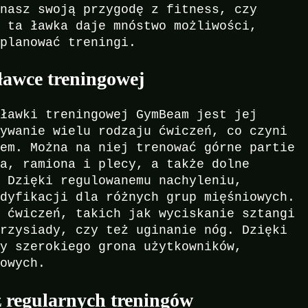
ynasz swoją przygodę z fitness, czy
, ta ławka daje mnóstwo możliwości,
 planować treningi.
ławce treningowej
 ławki treningowej GymBeam jest jej
nywanie wielu rodzaju ćwiczeń, co czyni
tem. Można na niej trenować górne partie
wa, ramiona i plecy, a także dolne
. Dzięki regulowanemu nachyleniu,
odyfikacji dla różnych grup mięśniowych.
h ćwiczeń, takich jak wyciskanie sztangi
przysiady, czy też uginanie nóg. Dzięki
by szerokiego grona użytkowników,
gowych.
z regularnych treningów