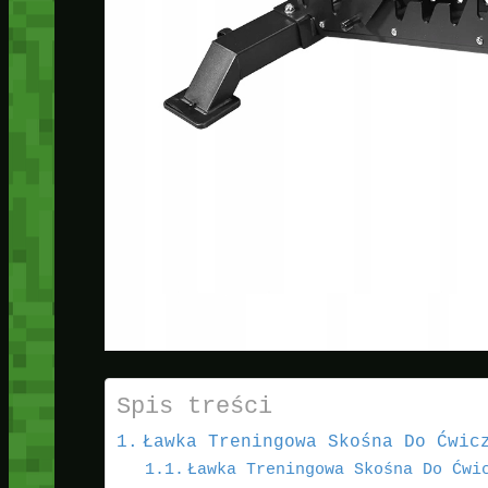
Spis treści
Ławka Treningowa Skośna Do Ćwic
Ławka Treningowa Skośna Do Ćwi