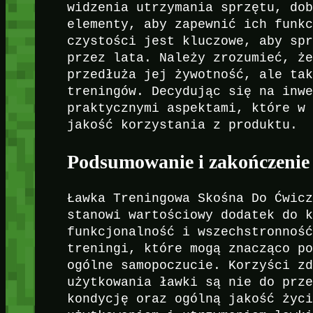
widzenia utrzymania sprzętu, do
elementy, aby zapewnić ich funk
czystości jest kluczowe, aby sp
przez lata. Należy zrozumieć, ż
przedłuża jej żywotność, ale ta
treningów. Decydując się na inw
praktycznymi aspektami, które w
jakość korzystania z produktu.
Podsumowanie i zakończenie
Ławka Treningowa Skośna Do Ćwic
stanowi wartościowy dodatek do 
funkcjonalność i wszechstronnoś
treningi, które mogą znacząco p
ogólne samopoczucie. Korzyści z
użytkowania ławki są nie do prz
kondycję oraz ogólną jakość życ