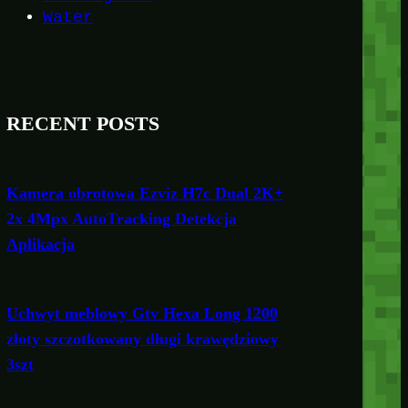
Water
RECENT POSTS
Kamera obrotowa Ezviz H7c Dual 2K+
2x 4Mpx AutoTracking Detekcja
Aplikacja
Uchwyt meblowy Gtv Hexa Long 1200
złoty szczotkowany długi krawędziowy
3szt