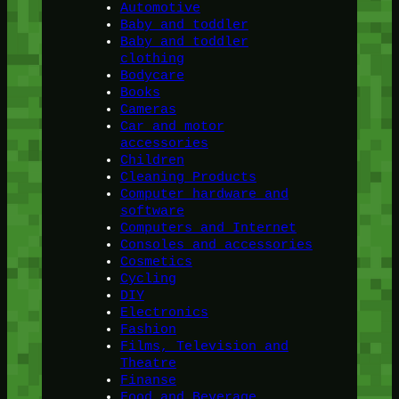
Automotive
Baby and toddler
Baby and toddler
clothing
Bodycare
Books
Cameras
Car and motor
accessories
Children
Cleaning Products
Computer hardware and
software
Computers and Internet
Consoles and accessories
Cosmetics
Cycling
DIY
Electronics
Fashion
Films, Television and
Theatre
Finanse
Food and Beverage