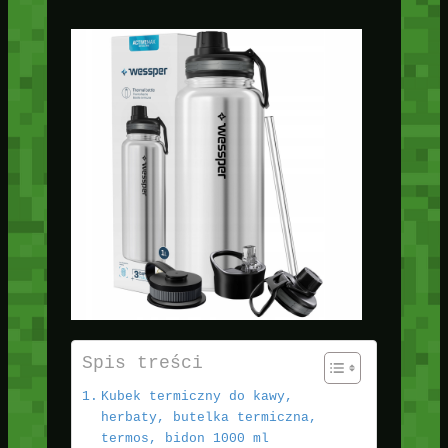
Spis treści
Kubek termiczny do kawy,
herbaty, butelka termiczna,
termos, bidon 1000 ml