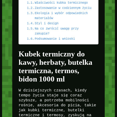
Właściwości kubka termicznego
Zastosowanie w codziennym życiu
Ekologia i wybór odpowiednich
materiałów
Styl i design
Na co zwrócić uwagę przy
zakupie?
Podsumowanie i wnioski
Kubek termiczny do
kawy, herbaty, butelka
termiczna, termos,
bidon 1000 ml
W dzisiejszych czasach, kiedy
tempo życia staje się coraz
szybsze, a potrzeba mobilności
rośnie, akcesoria do picia, takie
jak kubki termiczne, butelki
termiczne i termosy, zyskują na