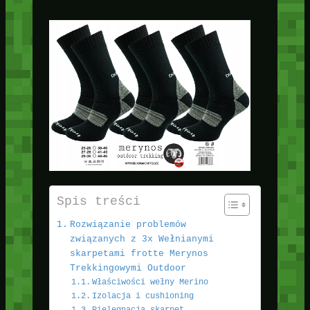
Spis treści
Rozwiązanie problemów
związanych z 3x Wełnianymi
skarpetami frotte Merynos
Trekkingowymi Outdoor
Właściwości wełny Merino
Izolacja i cushioning
Pielęgnacja skarpet