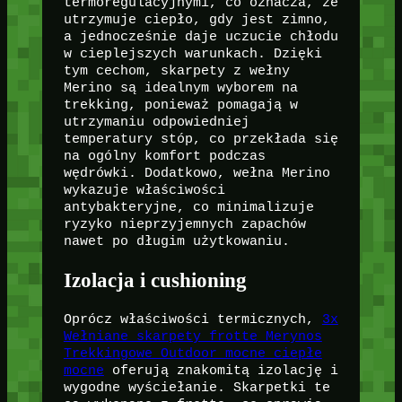
termoregulacyjnymi, co oznacza, że
utrzymuje ciepło, gdy jest zimno,
a jednocześnie daje uczucie chłodu
w cieplejszych warunkach. Dzięki
tym cechom, skarpety z wełny
Merino są idealnym wyborem na
trekking, ponieważ pomagają w
utrzymaniu odpowiedniej
temperatury stóp, co przekłada się
na ogólny komfort podczas
wędrówki. Dodatkowo, wełna Merino
wykazuje właściwości
antybakteryjne, co minimalizuje
ryzyko nieprzyjemnych zapachów
nawet po długim użytkowaniu.
Izolacja i cushioning
Oprócz właściwości termicznych,
3x
Wełniane skarpety frotte Merynos
Trekkingowe Outdoor mocne ciepłe
mocne
oferują znakomitą izolację i
wygodne wyściełanie. Skarpetki te