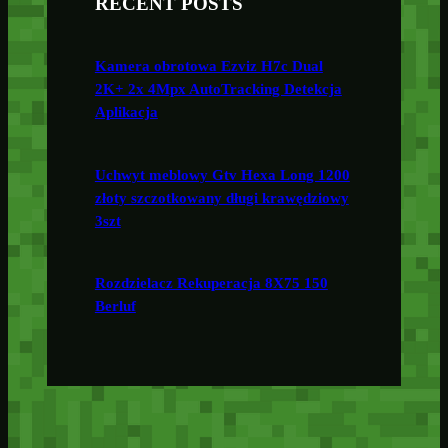
RECENT POSTS
Kamera obrotowa Ezviz H7c Dual
2K+ 2x 4Mpx AutoTracking Detekcja
Aplikacja
Uchwyt meblowy Gtv Hexa Long 1200
złoty szczotkowany długi krawędziowy
3szt
Rozdzielacz Rekuperacja 8X75 150
Berluf