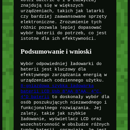
kolei baterie C i D zazwyczaj
znajdują się w większych
urządzeniach, takich jak latarki
czy bardziej zaawansowane sprzęty
elektroniczne. Zrozumienie tych
różnic pozwala lepiej dopasować
wybór baterii do potrzeb, co jest
istotne dla ich efektywności.
Podsumowanie i wnioski
Wybór odpowiedniej ładowarki do
baterii jest kluczowy dla
efektywnego zarządzania energią w
urządzeniach codziennego użytku.
8-gniazdowa szybka ładowarka
baterii LCD Usb 8*AA 8*AA, 4*C,
4*D baterii
to doskonały wybór dla
osób poszukujących niezawodnego i
funkcjonalnego rozwiązania. Jej
zalety, takie jak szybkie
ładowanie, wyświetlacz LCD oraz
wszechstronność w obsłudze różnych
typów baterii, sprawiają, że jest