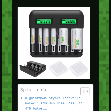
Spis treści
8-gniazdowa szybka ładowarka
baterii LCD Usb 8*AA 8*AA, 4*C,
4*D baterii