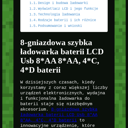
Design i budowa ładowarki
Wyświetlacz LCD i jego funkcje
Technologia ładowania
Rodzaje baterii i ich różnice
Podsumowanie i wnioski
8-gniazdowa szybka
ładowarka baterii LCD
Usb 8*AA 8*AA, 4*C,
4*D baterii
W dzisiejszych czasach, kiedy
korzystamy z coraz większej liczby
urządzeń elektronicznych, wydajna
i funkcjonalna ładowarka do
baterii staje się niezbędnym
akcesorium.
8-gniazdowa szybka
ładowarka baterii LCD Usb 8*AA
8*AA, 4*C, 4*D baterii
to
innowacyjne urządzenie, które