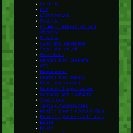
Cycling
DIY
Electronics
Fashion
Films, Television and
Theatre
Finanse
Food and Beverage
Food and drink
Furniture
Garden and leisure
GPS
Headphones
Health and beauty
Home and garden
Household appliances
Hunting and Fishing
Jewellery
Laptop Accessories
Mobile phone accessories
Mobiles phones and faxes
mouse
Music