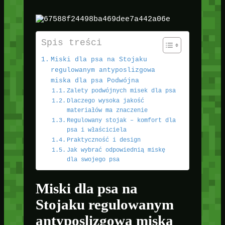
Spis treści
Miski dla psa na Stojaku
regulowanym antyposlizgowa
miska dla psa Podwójna
Zalety podwójnych misek dla psa
Dlaczego wysoka jakość
materiałów ma znaczenie
Regulowany stojak – komfort dla
psa i właściciela
Praktyczność i design
Jak wybrać odpowiednią miskę
dla swojego psa
Miski dla psa na
Stojaku regulowanym
antyposlizgowa miska