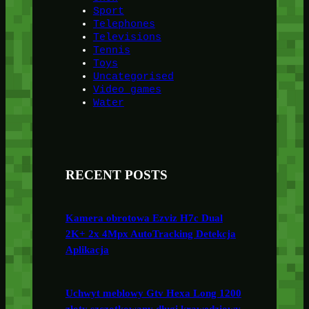
Sport
Telephones
Televisions
Tennis
Toys
Uncategorised
Video games
Water
RECENT POSTS
Kamera obrotowa Ezviz H7c Dual
2K+ 2x 4Mpx AutoTracking Detekcja
Aplikacja
Uchwyt meblowy Gtv Hexa Long 1200
złoty szczotkowany długi krawędziowy