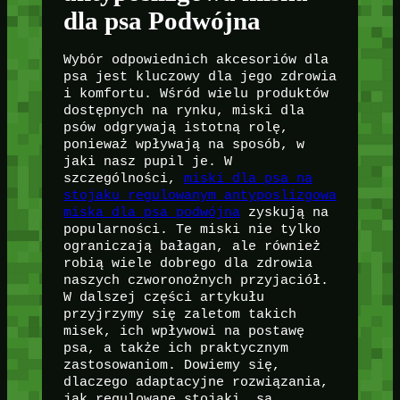
dla psa Podwójna
Wybór odpowiednich akcesoriów dla
psa jest kluczowy dla jego zdrowia
i komfortu. Wśród wielu produktów
dostępnych na rynku, miski dla
psów odgrywają istotną rolę,
ponieważ wpływają na sposób, w
jaki nasz pupil je. W
szczególności,
miski dla psa na
stojaku regulowanym antyposlizgowa
miska dla psa podwójna
zyskują na
popularności. Te miski nie tylko
ograniczają bałagan, ale również
robią wiele dobrego dla zdrowia
naszych czworonożnych przyjaciół.
W dalszej części artykułu
przyjrzymy się zaletom takich
misek, ich wpływowi na postawę
psa, a także ich praktycznym
zastosowaniom. Dowiemy się,
dlaczego adaptacyjne rozwiązania,
jak regulowane stojaki, są