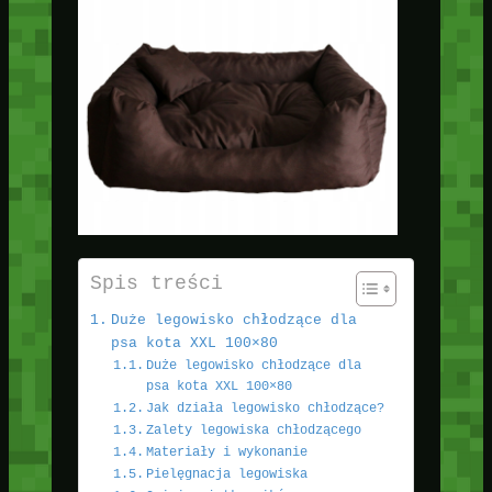
Spis treści
Duże legowisko chłodzące dla
psa kota XXL 100×80
Duże legowisko chłodzące dla
psa kota XXL 100×80
Jak działa legowisko chłodzące?
Zalety legowiska chłodzącego
Materiały i wykonanie
Pielęgnacja legowiska