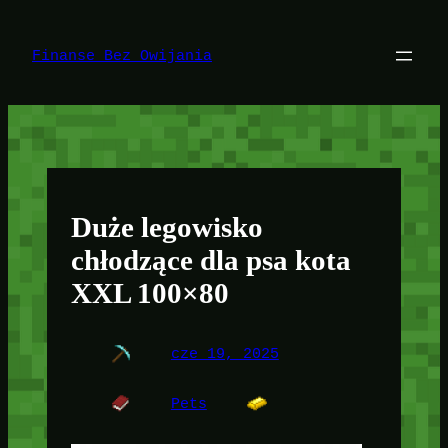
Przejdź
do
treści
Finanse Bez Owijania
Duże legowisko
chłodzące dla psa kota
XXL 100×80
cze 19, 2025
Pets