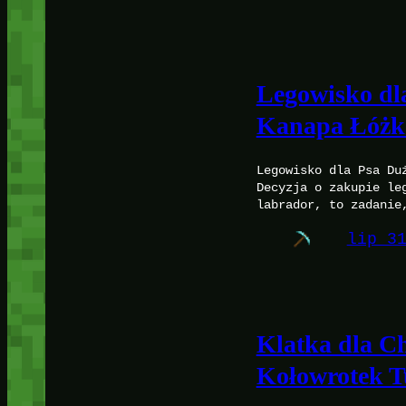
Legowisko dl
Kanapa Łóżko
Legowisko dla Psa Du
Decyzja o zakupie le
labrador, to zadanie
lip 3
Klatka dla C
Kołowrotek T