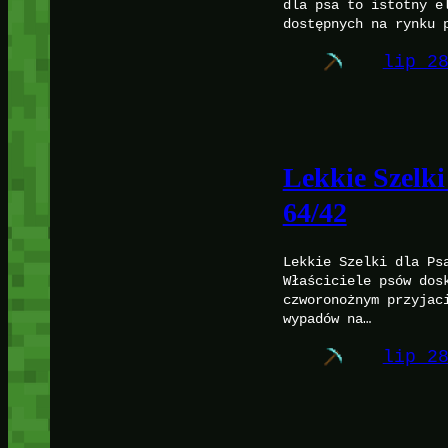
dla psa to istotny e
dostępnych na rynku 
lip 2
Lekkie Szelki
64/42
Lekkie Szelki dla Ps
Właściciele psów dos
czworonożnym przyjac
wypadów na…
lip 2