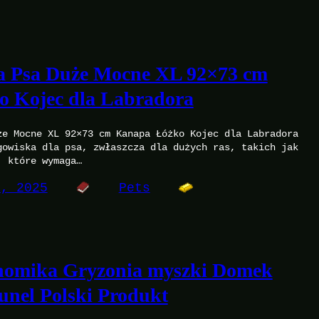
a Psa Duże Mocne XL 92×73 cm
 Kojec dla Labradora
że Mocne XL 92×73 cm Kanapa Łóżko Kojec dla Labradora
gowiska dla psa, zwłaszcza dla dużych ras, takich jak
, które wymaga…
1, 2025
Pets
homika Gryzonia myszki Domek
unel Polski Produkt