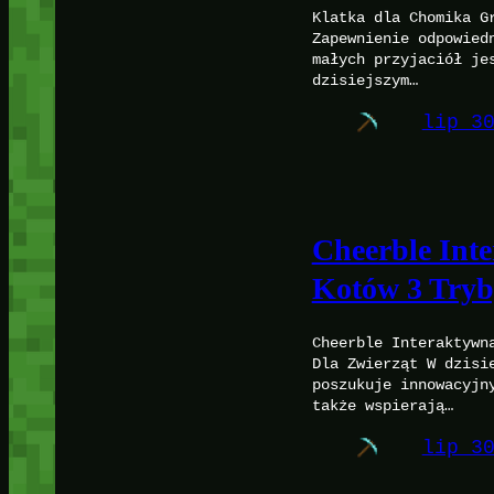
Klatka dla Chomika G
Zapewnienie odpowied
małych przyjaciół je
dzisiejszym…
lip 3
Cheerble Int
Kotów 3 Tryb
Cheerble Interaktywn
Dla Zwierząt W dzisi
poszukuje innowacyjn
także wspierają…
lip 3