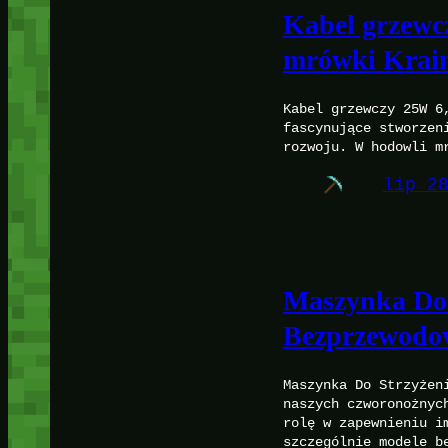
Kabel grzewc
mrówki Krai
Kabel grzewczy 25W 6
fascynujące stworzen
rozwoju. W hodowli m
lip 2
Maszynka Do 
Bezprzewodo
Maszynka Do Strzyżen
naszych czworonożnyc
rolę w zapewnieniu i
szczególnie modele b