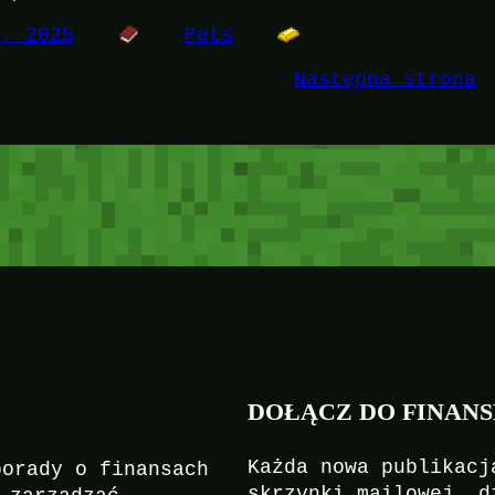
7, 2025
Pets
Następna strona
DOŁĄCZ DO FINANS
Każda nowa publikacj
porady o finansach
skrzynki mailowej, d