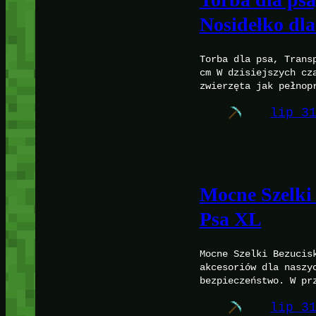
Nosidełko dl
Torba dla psa, Trans
cm W dzisiejszych cz
zwierzęta jak pełnop
lip 3
Mocne Szelki
Psa XL
Mocne Szelki Bezucis
akcesoriów dla naszy
bezpieczeństwo. W pr
lip 3