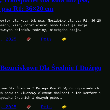
a psa R1: 36×20 cm
porter dla kota lub psa, Nosidełko dla psa R1: 36×20
asach, kiedy coraz więcej osób traktuje swoje
rawnych członków rodziny, niezbędne staje…
1, 2025
Pets
 Bezuciskowe Dla Średnie I Dużego
kowe Dla Średnie I Dużego Psa XL Wybór odpowiednich
ch psów to kluczowy element dbałości o ich komfort i
zypadku średnich i dużych psów,…
1, 2025
Pets