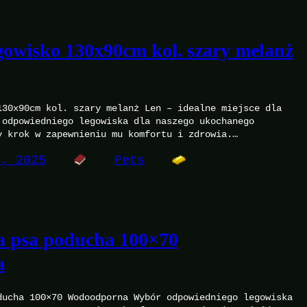
gowisko 130x90cm kol. szary melanż
130x90cm kol. szary melanż Len – idealne miejsce dla
 odpowiedniego legowiska dla naszego ukochanego
y krok w zapewnieniu mu komfortu i zdrowia.…
9, 2025
Pets
a psa poducha 100×70
a
ducha 100×70 Wodoodporna Wybór odpowiedniego legowiska