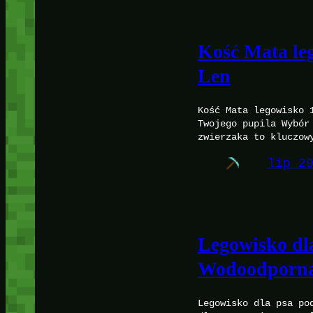
Kość Mata le
Len
Kość Mata legowisko 
Twojego pupila Wybór
zwierzaka to kluczow
lip 2
Legowisko dl
Wodoodporn
Legowisko dla psa po