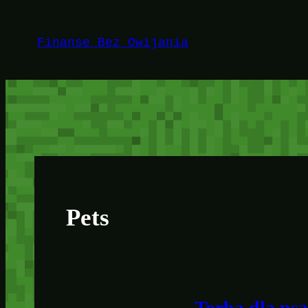
Przejdź
do
Finanse Bez Owijania
treści
Pets
Torba dla psa