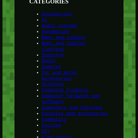
CATEGORIES
Accessories
AI
Audio systems
Automotive
Baby and toddler
Baby and toddler
clothing
Bodycare
Books
Cameras
Car and motor
accessories
Children
Cleaning Products
Computer hardware and
software
Computers and Internet
Consoles and accessories
Cosmetics
Cycling
DIY
Electronics