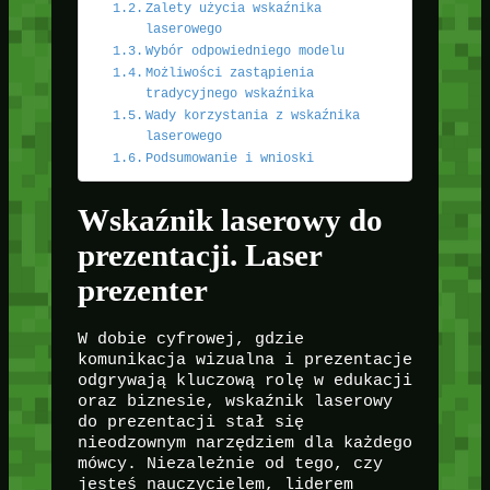
Zalety użycia wskaźnika
laserowego
Wybór odpowiedniego modelu
Możliwości zastąpienia
tradycyjnego wskaźnika
Wady korzystania z wskaźnika
laserowego
Podsumowanie i wnioski
Wskaźnik laserowy do
prezentacji. Laser
prezenter
W dobie cyfrowej, gdzie
komunikacja wizualna i prezentacje
odgrywają kluczową rolę w edukacji
oraz biznesie, wskaźnik laserowy
do prezentacji stał się
nieodzownym narzędziem dla każdego
mówcy. Niezależnie od tego, czy
jesteś nauczycielem, liderem