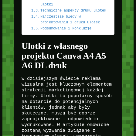
ulotki
Techniczne aspekty druku ulotek
Najczęstsze błędy w
projektowaniu i druku ulotek
Podsumowanie i konkluzje
Ulotki z własnego
projektu Canva A4 A5
A6 DL druk
W dzisiejszym świecie reklama
wizualna jest kluczowym elementem
strategii marketingowej każdej
firmy. Ulotki to popularny sposób
na dotarcie do potencjalnych
klientów, jednak aby były
skuteczne, muszą być dobrze
zaprojektowane i odpowiednio
wydrukowane. W artykule omówione
zostaną wyzwania związane z