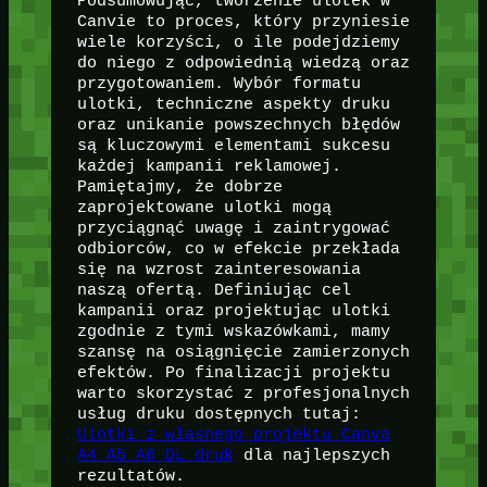
Podsumowując, tworzenie ulotek w
Canvie to proces, który przyniesie
wiele korzyści, o ile podejdziemy
do niego z odpowiednią wiedzą oraz
przygotowaniem. Wybór formatu
ulotki, techniczne aspekty druku
oraz unikanie powszechnych błędów
są kluczowymi elementami sukcesu
każdej kampanii reklamowej.
Pamiętajmy, że dobrze
zaprojektowane ulotki mogą
przyciągnąć uwagę i zaintrygować
odbiorców, co w efekcie przekłada
się na wzrost zainteresowania
naszą ofertą. Definiując cel
kampanii oraz projektując ulotki
zgodnie z tymi wskazówkami, mamy
szansę na osiągnięcie zamierzonych
efektów. Po finalizacji projektu
warto skorzystać z profesjonalnych
usług druku dostępnych tutaj:
Ulotki z własnego projektu Canva
A4 A5 A6 DL druk
dla najlepszych
rezultatów.