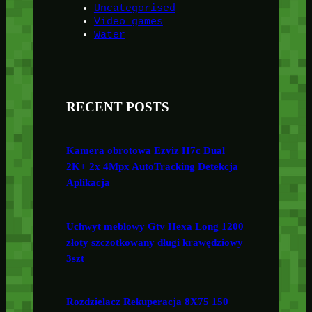
Uncategorised
Video games
Water
RECENT POSTS
Kamera obrotowa Ezviz H7c Dual
2K+ 2x 4Mpx AutoTracking Detekcja
Aplikacja
Uchwyt meblowy Gtv Hexa Long 1200
złoty szczotkowany długi krawędziowy
3szt
Rozdzielacz Rekuperacja 8X75 150