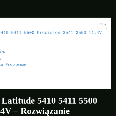
5410 5411 5500 Precision 3541 3550 11.4V
D7N
ą
iu Problemów
 Latitude 5410 5411 5500
.4V – Rozwiązanie