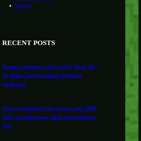
Water
RECENT POSTS
Kamera obrotowa Ezviz H7c Dual 2K+
2x 4Mpx AutoTracking Detekcja
Aplikacja
Uchwyt meblowy Gtv Hexa Long 1200
złoty szczotkowany długi krawędziowy
3szt