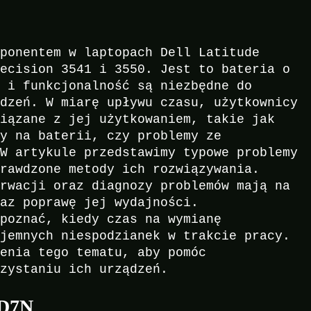
mponentem w laptopach Dell Latitude
recision 3541 i 3550. Jest to bateria o
ć i funkcjonalność są niezbędne do
ądzeń. W miarę upływu czasu, użytkownicy
wiązane z jej użytkowaniem, takie jak
cy na baterii, czy problemy ze
 W artykule przedstawimy typowe problemy
prawdzone metody ich rozwiązywania.
erwacji oraz diagnozy problemów mają na
raz poprawę jej wydajności.
zpoznać, kiedy czas na wymianę
yjemnych niespodzianek w trakcie pracy.
ienia tego tematu, aby pomóc
rzystaniu ich urządzeń.
8D7N