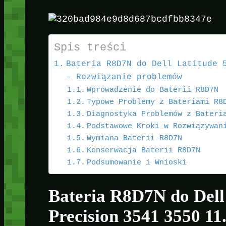
Spis treści
Bateria R8D7N do Dell Latitude 
– Rozwiązanie problemów
Wprowadzenie do Baterii R8D7N
Typowe Problemy z Bateriami R8
Diagnostyka Problemów z Bateri
Podstawowe Kroki w Rozwiązywan
Wymiana Baterii R8D7N
Konserwacja Baterii R8D7N
Podsumowanie i Wnioski
Bateria R8D7N do Dell
Precision 3541 3550 11