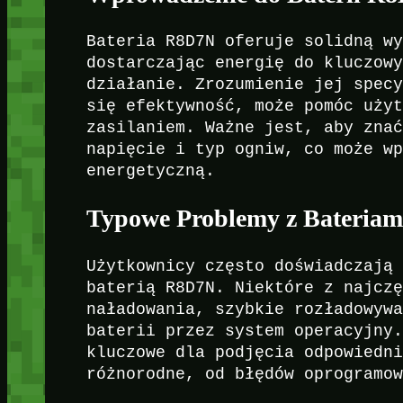
Bateria R8D7N oferuje solidną w
dostarczając energię do kluczow
działanie. Zrozumienie jej spec
się efektywność, może pomóc uży
zasilaniem. Ważne jest, aby zna
napięcie i typ ogniw, co może w
energetyczną.
Typowe Problemy z Bateria
Użytkownicy często doświadczają
baterią R8D7N. Niektóre z najcz
naładowania, szybkie rozładowyw
baterii przez system operacyjny
kluczowe dla podjęcia odpowiedn
różnorodne, od błędów oprogramo