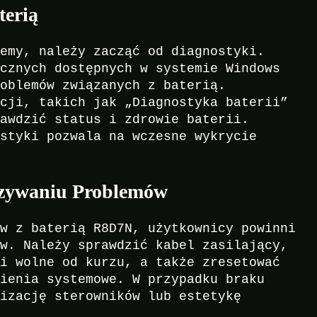
terią
lemy, należy zacząć od diagnostyki.
ycznych dostępnych w systemie Windows
roblemów związanych z baterią.
pcji, takich jak „Diagnostyka baterii”
rawdzić status i zdrowie baterii.
ostyki pozwala na wczesne wykrycie
zywaniu Problemów
ów z baterią R8D7N, użytkownicy powinni
ów. Należy sprawdzić kabel zasilający,
 i wolne od kurzu, a także zresetować
wienia systemowe. W przypadku braku
lizację sterowników lub estetykę