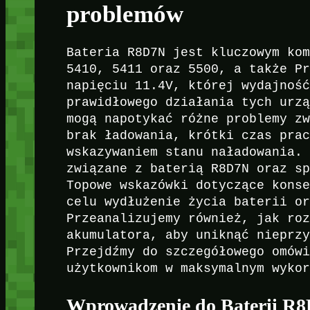
problemów
Bateria R8D7N jest kluczowym ko
5410, 5411 oraz 5500, a także P
napięciu 11.4V, której wydajnoś
prawidłowego działania tych urz
mogą napotykać różne problemy z
brak ładowania, krótki czas pra
wskazywaniem stanu naładowania.
związane z baterią R8D7N oraz s
Topowe wskazówki dotyczące kons
celu wydłużenie życia baterii o
Przeanalizujemy również, jak ro
akumulatora, aby uniknąć nieprz
Przejdźmy do szczegółowego omów
użytkownikom w maksymalnym wyko
Wprowadzenie do Baterii R