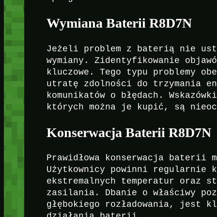
Wymiana Baterii R8D7N
Jeżeli problem z baterią nie us
wymiany. Zidentyfikowanie objaw
kluczowe. Tego typu problemy ob
utratę zdolności do trzymania e
komunikatów o błędach. Wskazówk
których można je kupić, są nieo
Konserwacja Baterii R8D7N
Prawidłowa konserwacja baterii 
Użytkownicy powinni regularnie 
ekstremalnych temperatur oraz s
zasilania. Dbanie o właściwy po
głębokiego rozładowania, jest k
działania baterii.