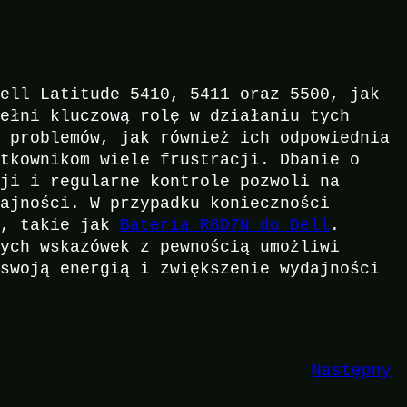
Dell Latitude 5410, 5411 oraz 5500, jak
pełni kluczową rolę w działaniu tych
h problemów, jak również ich odpowiednia
ytkownikom wiele frustracji. Dbanie o
cji i regularne kontrole pozwoli na
dajności. W przypadku konieczności
e, takie jak
Bateria R8D7N do Dell
.
nych wskazówek z pewnością umożliwi
 swoją energią i zwiększenie wydajności
Następny