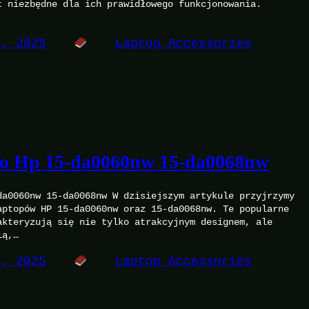
t niezbędne dla ich prawidłowego funkcjonowania.
9, 2025
Laptop Accessories
Do Hp 15-da0060nw 15-da0068nw
da0060nw 15-da0068nw W dzisiejszym artykule przyjrzymy
aptopów HP 15-da0060nw oraz 15-da0068nw. Te popularne
akteryzują się nie tylko atrakcyjnym designem, ale
ią,…
9, 2025
Laptop Accessories