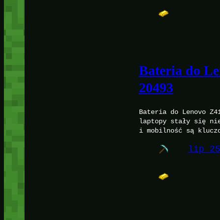
Bateria do L
20493
Bateria do Lenovo Z4
laptopy stały się ni
i mobilność są klucz
lip 2