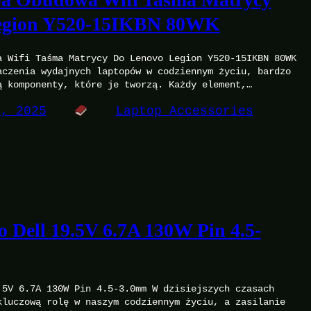
egion Y520-15IKBN 80WK
a Wifi Taśma Matrycy Do Lenovo Legion Y520-15IKBN 80WK
aczenia wydajnych laptopów w codziennym życiu, bardzo
ą komponenty, które je tworzą. Każdy element,…
0, 2025
Laptop Accessories
 Dell 19.5V 6.7A 130W Pin 4.5-
.5V 6.7A 130W Pin 4.5-3.0mm W dzisiejszych czasach
kluczową rolę w naszym codziennym życiu, a zasilanie