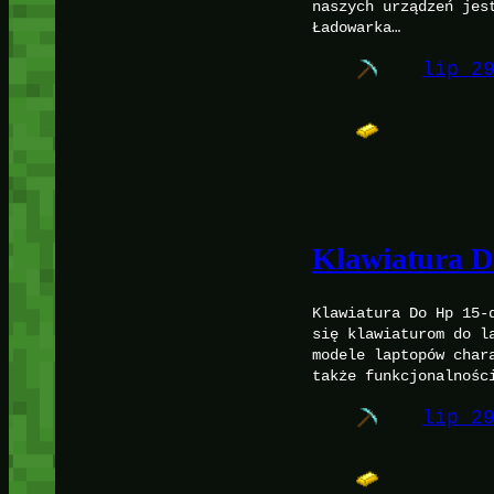
naszych urządzeń jes
Ładowarka…
lip 2
Klawiatura 
Klawiatura Do Hp 15-
się klawiaturom do l
modele laptopów char
także funkcjonalnośc
lip 2