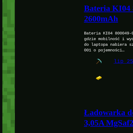
Bateria KI04
2600mAh
Bateria KI04 800049-
gdzie mobilność i wy
do laptopa nabiera s
001 o pojemności…
lip 2
Ładowarka d
3,05A MgSaf