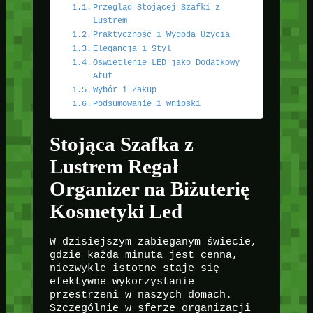
Przegląd Stojącej Szafki z
Lustrem
Praktyczność i Wygoda Użycia
Elegancja i Styl
Oświetlenie LED jako Dodatkowy
Atut
Wybór i Zakup
Podsumowanie i Wnioski
Stojąca Szafka z
Lustrem Regał
Organizer na Biżuterię
Kosmetyki Led
W dzisiejszym zabieganym świecie,
gdzie każda minuta jest cenna,
niezwykle istotne staje się
efektywne wykorzystanie
przestrzeni w naszych domach.
Szczególnie w sferze organizacji