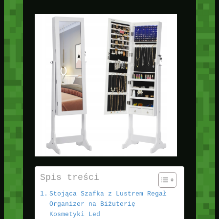
Spis treści
Stojąca Szafka z Lustrem Regał
Organizer na Biżuterię
Kosmetyki Led