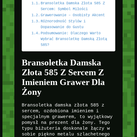
Bransoletka Damska Złota 585 Z
Sercem: Symbol Miłości
Grawerowanie – Osobisty Akcent
Różnorodność Stylów i
Dopasowanie do Gustu
Podsumowanie: Dlaczego Warto
Wybrać Bransoletkę Damską Złotą
585?
Bransoletka Damska
Złota 585 Z Sercem Z
Imieniem Grawer Dla
Żony
Bransoletka damska złota 585 z
sercem, ozdobiona imieniem i
specjalnym grawerem, to wyjątkowy
pomysł na prezent dla żony. Tego
typu biżuteria doskonale łączy w
sobie piękno metalu szlachetnego