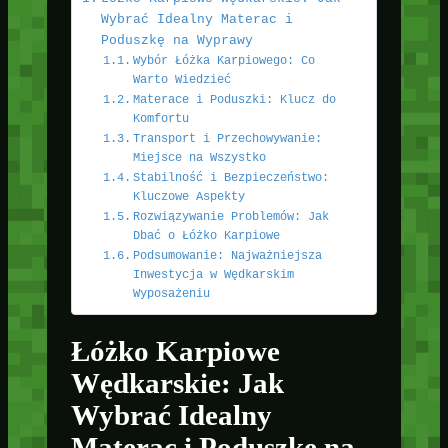
Wybrać Idealny Materac i
Poduszkę na Wyprawy
Wybór Łóżka Karpiowego: Co
Warto Wiedzieć
Materace i Poduszki: Klucz do
Komfortu
Transport i Przechowywanie:
Miejsce na Wszystko
Stabilność i Bezpieczeństwo:
Kluczowe Aspekty
Rozwiązywanie Problemów: Jak
Dbać o Łóżko Karpiowe
Podsumowanie: Najważniejsza
Inwestycja w Wędkarskim
Wyposażeniu
Łóżko Karpiowe
Wędkarskie: Jak
Wybrać Idealny
Materac i Poduszkę na