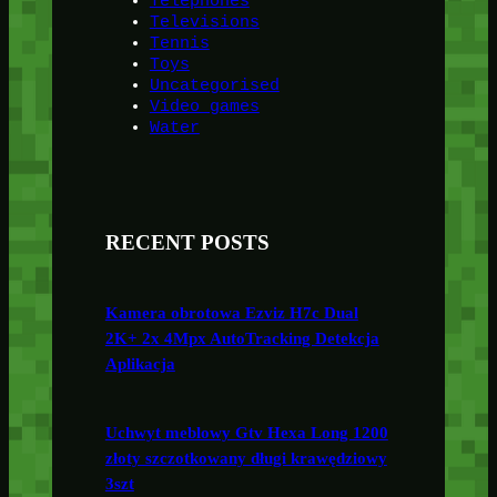
Telephones
Televisions
Tennis
Toys
Uncategorised
Video games
Water
RECENT POSTS
Kamera obrotowa Ezviz H7c Dual
2K+ 2x 4Mpx AutoTracking Detekcja
Aplikacja
Uchwyt meblowy Gtv Hexa Long 1200
złoty szczotkowany długi krawędziowy
3szt