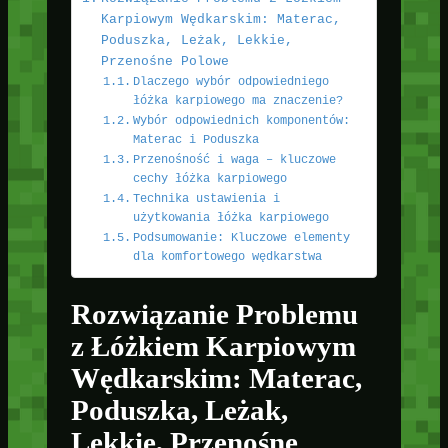
Karpiowym Wędkarskim: Materac,
Poduszka, Leżak, Lekkie,
Przenośne Polowe
Dlaczego wybór odpowiedniego
łóżka karpiowego ma znaczenie?
Wybór odpowiednich komponentów:
Materac i Poduszka
Przenośność i waga – kluczowe
cechy łóżka karpiowego
Technika ustawienia i
użytkowania łóżka karpiowego
Podsumowanie: Kluczowe elementy
dla komfortowego wędkarstwa
Rozwiązanie Problemu
z Łóżkiem Karpiowym
Wędkarskim: Materac,
Poduszka, Leżak,
Lekkie, Przenośne