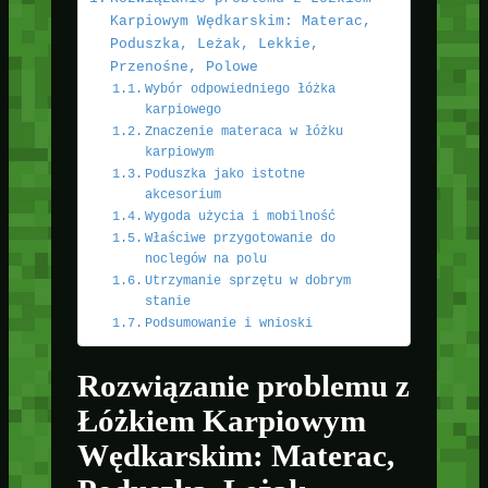
Karpiowym Wędkarskim: Materac,
Poduszka, Leżak, Lekkie,
Przenośne, Polowe
Wybór odpowiedniego łóżka
karpiowego
Znaczenie materaca w łóżku
karpiowym
Poduszka jako istotne
akcesorium
Wygoda użycia i mobilność
Właściwe przygotowanie do
noclegów na polu
Utrzymanie sprzętu w dobrym
stanie
Podsumowanie i wnioski
Rozwiązanie problemu z
Łóżkiem Karpiowym
Wędkarskim: Materac,