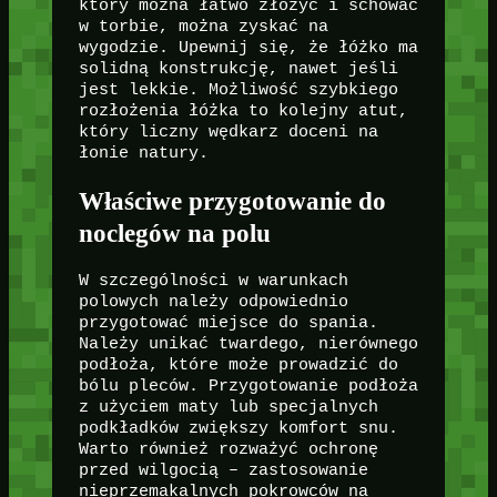
który można łatwo złożyć i schować
w torbie, można zyskać na
wygodzie. Upewnij się, że łóżko ma
solidną konstrukcję, nawet jeśli
jest lekkie. Możliwość szybkiego
rozłożenia łóżka to kolejny atut,
który liczny wędkarz doceni na
łonie natury.
Właściwe przygotowanie do
noclegów na polu
W szczególności w warunkach
polowych należy odpowiednio
przygotować miejsce do spania.
Należy unikać twardego, nierównego
podłoża, które może prowadzić do
bólu pleców. Przygotowanie podłoża
z użyciem maty lub specjalnych
podkładków zwiększy komfort snu.
Warto również rozważyć ochronę
przed wilgocią – zastosowanie
nieprzemakalnych pokrowców na