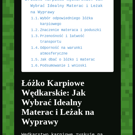
Wybrać Idealny Materac i Leżak
na Wyprawy
Wybór odpowiedniego łóżka
karpiowego
Znaczenie materaca i poduszki
Przenośność i łatwość
transportu
Odporność na warunki
atmosferyczne
Jak dbać o łóżko i materac
Podsumowanie i wnioski
Łóżko Karpiowe
Wędkarskie: Jak
Wybrać Idealny
Materac i Leżak na
Wyprawy
Wędkarstwo karpiowe zyskuje na