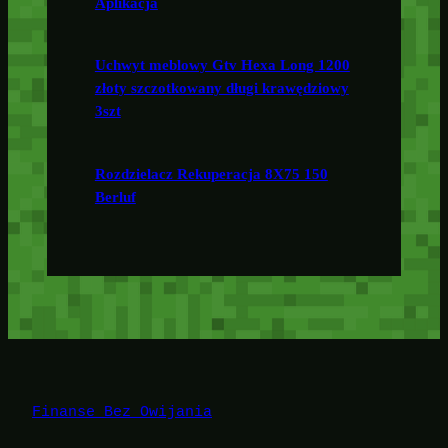
Aplikacja
Uchwyt meblowy Gtv Hexa Long 1200
złoty szczotkowany długi krawędziowy
3szt
Rozdzielacz Rekuperacja 8X75 150
Berluf
Finanse Bez Owijania