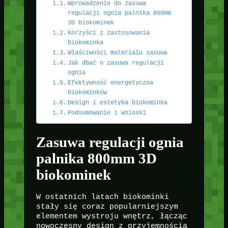
Wprowadzenie do zasuwa
regulacji ognia palnika 800mm
3D biokominek
Korzyści z zastosowania
biokominka
Właściwości materiału zasuwa
Jak dbać o zasuwa regulacji
ognia
Efektywność energetyczna
biokominków
Design i estetyka biokominka
Podsumowanie i wnioski
Zasuwa regulacji ognia
palnika 800mm 3D
biokominek
W ostatnich latach biokominki
stały się coraz popularniejszym
elementem wystroju wnętrz, łącząc
nowoczesny design z przyjemnością