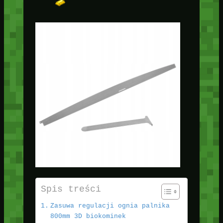
Spis treści
Zasuwa regulacji ognia palnika
800mm 3D biokominek