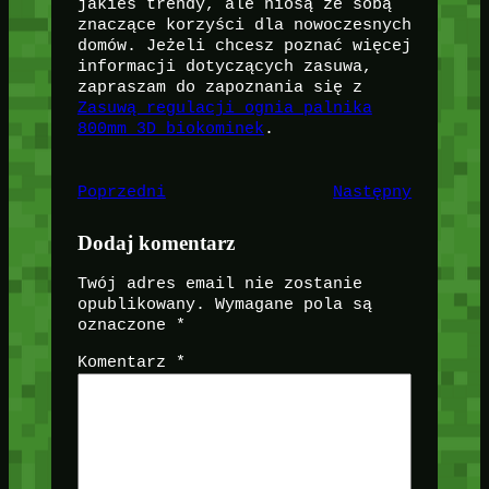
jakieś trendy, ale niosą ze sobą
znaczące korzyści dla nowoczesnych
domów. Jeżeli chcesz poznać więcej
informacji dotyczących zasuwa,
zapraszam do zapoznania się z
Zasuwą regulacji ognia palnika
800mm 3D biokominek
.
Poprzedni
Następny
Dodaj komentarz
Twój adres email nie zostanie
opublikowany.
Wymagane pola są
oznaczone
*
Komentarz
*