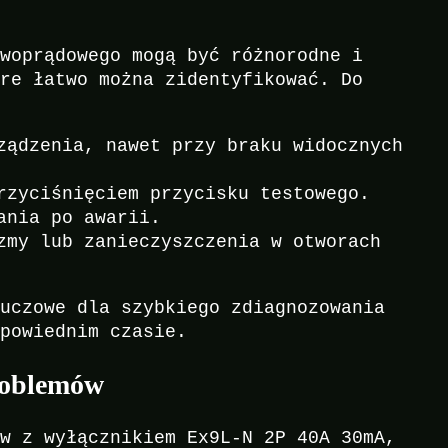
owoprądowego mogą być różnorodne i
óre łatwo można zidentyfikować. Do
ządzenia, nawet przy braku widocznych
rzyciśnięciem przycisku testowego.
ania po awarii.
zmy lub zanieczyszczenia w otworach
luczowe dla szybkiego zdiagnozowania
dpowiednim czasie.
problemów
ów z wyłącznikiem Ex9L-N 2P 40A 30mA,