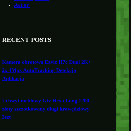
Water
RECENT POSTS
Kamera obrotowa Ezviz H7c Dual 2K+
2x 4Mpx AutoTracking Detekcja
Aplikacja
Uchwyt meblowy Gtv Hexa Long 1200
złoty szczotkowany długi krawędziowy
3szt