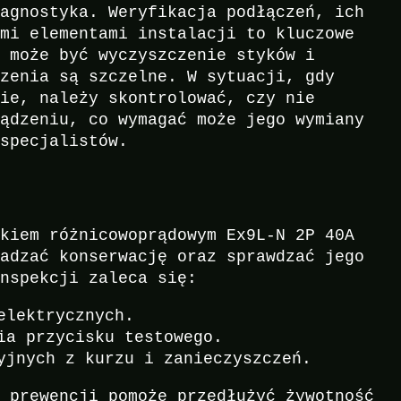
iagnostyka. Weryfikacja podłączeń, ich
ymi elementami instalacji to kluczowe
ą może być wyczyszczenie styków i
czenia są szczelne. W sytuacji, gdy
nie, należy skontrolować, czy nie
ządzeniu, co wymagać może jego wymiany
 specjalistów.
ikiem różnicowoprądowym Ex9L-N 2P 40A
wadzać konserwację oraz sprawdzać jego
inspekcji zaleca się:
elektrycznych.
ia przycisku testowego.
yjnych z kurzu i zanieczyszczeń.
h prewencji pomoże przedłużyć żywotność