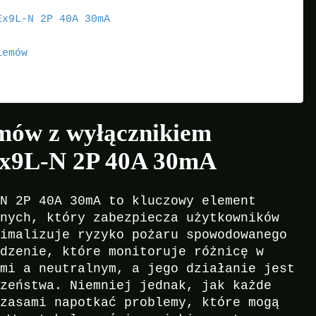
Ex9L-N 2P 40A 30mA
lemów
mów z wyłącznikiem
x9L-N 2P 40A 30mA
-N 2P 40A 30mA to kluczowy element
znych, który zabezpiecza użytkowników
nimalizuje ryzyko pożaru spowodowanego
ądzenie, które monitoruje różnicę w
ymi a neutralnym, a jego działanie jest
czeństwa. Niemniej jednak, jak każde
czasami napotkać problemy, które mogą