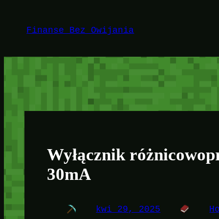
Przejdź
do
Finanse Bez Owijania
treści
Wyłącznik różnicowop
30mA
kwi 29, 2025
H