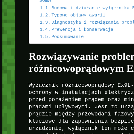
30mA
Budowa i działanie wyłącznika 
Typowe objawy awarii
Diagnostyka i rozwiązania prob
Prewencja i konserwacja
Podsumowanie
Rozwiązywanie proble
różnicowoprądowym E
Wyłącznik różnicowoprądowy Ex9L
ochrony w instalacjach elektryc
przed porażeniem prądem oraz mi
prądami upływowymi. Jest to urz
prądzie między przewodami fazow
kluczowe dla zapewnienia bezpie
urządzenie, wyłącznik ten może 