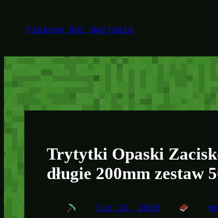
Przejdź
do
Finanse Bez Owijania
treści
Trytytki Opaski Zacis
długie 200mm zestaw 50
lip 13, 2025
H