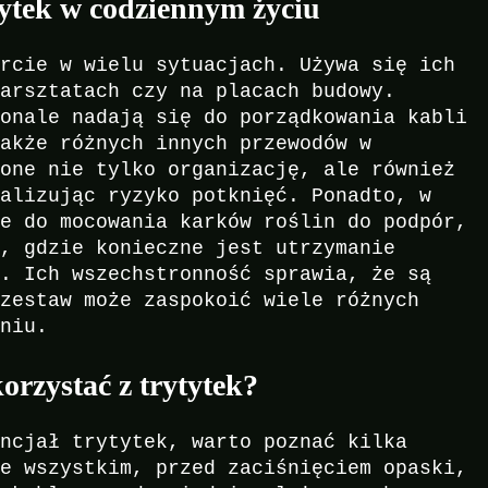
tytek w codziennym życiu
arcie w wielu sytuacjach. Używa się ich
warsztatach czy na placach budowy.
konale nadają się do porządkowania kabli
także różnych innych przewodów w
 one nie tylko organizację, ale również
malizując ryzyko potknięć. Ponadto, w
ne do mocowania karków roślin do podpór,
Y, gdzie konieczne jest utrzymanie
i. Ich wszechstronność sprawia, że są
 zestaw może zaspokoić wiele różnych
aniu.
korzystać z trytytek?
encjał trytytek, warto poznać kilka
de wszystkim, przed zaciśnięciem opaski,