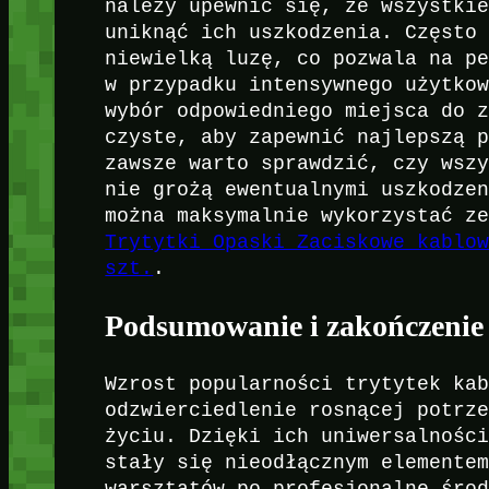
należy upewnić się, że wszystki
uniknąć ich uszkodzenia. Często
niewielką luzę, co pozwala na p
w przypadku intensywnego użytko
wybór odpowiedniego miejsca do 
czyste, aby zapewnić najlepszą 
zawsze warto sprawdzić, czy wsz
nie grożą ewentualnymi uszkodze
można maksymalnie wykorzystać z
Trytytki Opaski Zaciskowe kablo
szt.
.
Podsumowanie i zakończenie
Wzrost popularności trytytek ka
odzwierciedlenie rosnącej potrz
życiu. Dzięki ich uniwersalnośc
stały się nieodłącznym elemente
warsztatów po profesjonalne śro