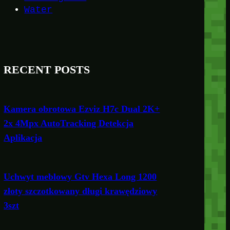
Water
RECENT POSTS
Kamera obrotowa Ezviz H7c Dual 2K+
2x 4Mpx AutoTracking Detekcja
Aplikacja
Uchwyt meblowy Gtv Hexa Long 1200
złoty szczotkowany długi krawędziowy
3szt