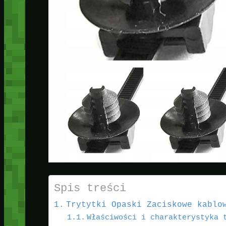
Spis treści
Trytytki Opaski Zaciskowe kablo
Właściwości i charakterystyka 