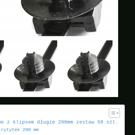
we z klipsem długie 200mm zestaw 50 szt.
trytytek 200 mm