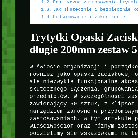
Praktyczne zastosowania trytyt
Jak skutecznie i bezpiecznie k
Podsumowanie i zakończenie
Trytytki Opaski Zacis
długie 200mm zestaw 50
W świecie organizacji i porządk
również jako opaski zaciskowe, 
ale niezwykle funkcjonalne akce
skutecznego łączenia, grupowani
przedmiotów. W szczególności ze
zawierający 50 sztuk, z klipsem
narzędziem zarówno w przydomowy
zastosowaniach. W tym artykule 
właściwościom oraz różnym zasto
podzielimy się wskazówkami na t