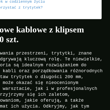
ek w codziennym życiu
orzystać z trytytek?
kowe kablowe z klipsem
 szt.
owania przestrzeni, trytytki, znane
odgrywają kluczową rolę. Te niewielkie,
soria są idealnym rozwiązaniem do
a kabli oraz porządkowania różnorodnych
staw trytytek o długości 200 mm,
, może okazać się nieocenionym
m warsztacie, jak i w profesjonalnych
przyjrzymy się ich zaletom,
sowaniom, jakie oferują, a także
emat ich użycia. Odkryjmy, jak tym