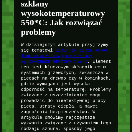
szklany
wysokotemperaturowy
550*C: Jak rozwiązać
problemy
W dzisiejszym artykule przyjrzymy
się tematowi
Sznur do pieca 40×40
1 mb uszczelniający szklany
wysokotemperaturowy 550*C
. Element
ten jest kluczowym składnikiem w
systemach grzewczych, zwłaszcza w
piecach na drewno czy w kominkach,
gdzie wymagana jest wysoka
odporność na temperaturę. Problemy
związane z uszczelnianiem mogą
prowadzić do nieefektywnej pracy
pieca, utraty ciepła, a nawet
zagrożenia bezpieczeństwa. W
artykule omówimy najczęstsze
wyzwania związane z używaniem tego
rodzaju sznura, sposoby jego