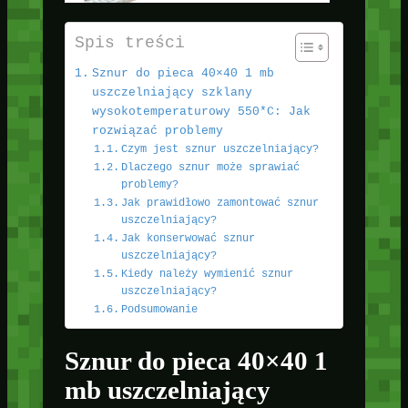
Spis treści
Sznur do pieca 40×40 1 mb
uszczelniający szklany
wysokotemperaturowy 550*C: Jak
rozwiązać problemy
Czym jest sznur uszczelniający?
Dlaczego sznur może sprawiać
problemy?
Jak prawidłowo zamontować sznur
uszczelniający?
Jak konserwować sznur
uszczelniający?
Kiedy należy wymienić sznur
uszczelniający?
Podsumowanie
Sznur do pieca 40×40 1
mb uszczelniający