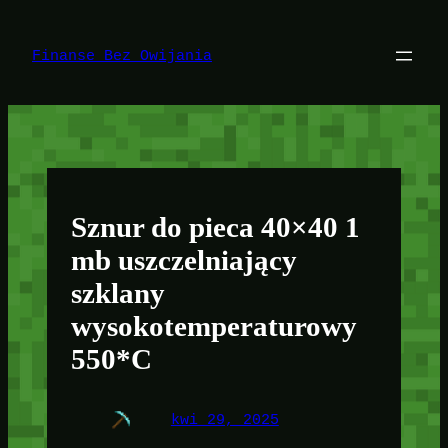
Przejdź
do
treści
Finanse Bez Owijania
Sznur do pieca 40×40 1
mb uszczelniający
szklany
wysokotemperaturowy
550*C
kwi 29, 2025