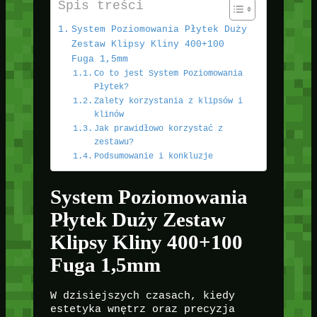
Spis treści
System Poziomowania Płytek Duży
Zestaw Klipsy Kliny 400+100
Fuga 1,5mm
Co to jest System Poziomowania
Płytek?
Zalety korzystania z klipsów i
klinów
Jak prawidłowo korzystać z
zestawu?
Podsumowanie i konkluzje
System Poziomowania
Płytek Duży Zestaw
Klipsy Kliny 400+100
Fuga 1,5mm
W dzisiejszych czasach, kiedy
estetyka wnętrz oraz precyzja