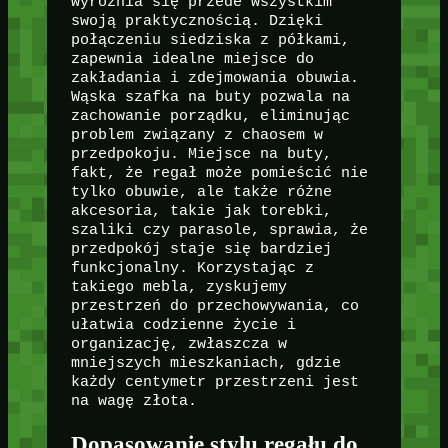
wyróżnia się przede wszystkim
swoją praktycznością. Dzięki
połączeniu siedziska z półkami,
zapewnia idealne miejsce do
zakładania i zdejmowania obuwia.
Wąska szafka na buty pozwala na
zachowanie porządku, eliminując
problem związany z chaosem w
przedpokoju. Miejsce na buty,
fakt, że regał może pomieścić nie
tylko obuwie, ale także różne
akcesoria, takie jak torebki,
szaliki czy parasole, sprawia, że
przedpokój staje się bardziej
funkcjonalny. Korzystając z
takiego mebla, zyskujemy
przestrzeń do przechowywania, co
ułatwia codzienne życie i
organizację, zwłaszcza w
mniejszych mieszkaniach, gdzie
każdy centymetr przestrzeni jest
na wagę złota.
Dopasowanie stylu regału do