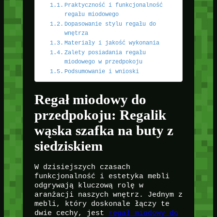
Praktyczność i funkcjonalność
regału miodowego
Dopasowanie stylu regału do
wnętrza
Materiały i jakość wykonania
Zalety posiadania regału
miodowego w przedpokoju
Podsumowanie i wnioski
Regał miodowy do
przedpokoju: Regalik
wąska szafka na buty z
siedziskiem
W dzisiejszych czasach
funkcjonalność i estetyka mebli
odgrywają kluczową rolę w
aranżacji naszych wnętrz. Jednym z
mebli, który doskonale łączy te
dwie cechy, jest
regał miodowy do