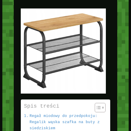
Spis treści
Regał miodowy do przedpokoju:
Regalik wąska szafka na buty z
siedziskiem