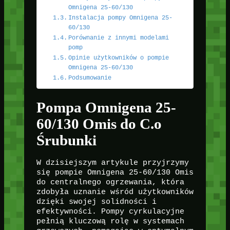
Omnigena 25-60/130
Instalacja pompy Omnigena 25-
60/130
Porównanie z innymi modelami
pomp
Opinie użytkowników o pompie
Omnigena 25-60/130
Podsumowanie
Pompa Omnigena 25-
60/130 Omis do C.o
Śrubunki
W dzisiejszym artykule przyjrzymy
się pompie Omnigena 25-60/130 Omis
do centralnego ogrzewania, która
zdobyła uznanie wśród użytkowników
dzięki swojej solidności i
efektywności. Pompy cyrkulacyjne
pełnią kluczową rolę w systemach