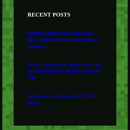
RECENT POSTS
Kamera obrotowa Ezviz H7c Dual
2K+ 2x 4Mpx AutoTracking Detekcja
Aplikacja
Uchwyt meblowy Gtv Hexa Long 1200
złoty szczotkowany długi krawędziowy
3szt
Rozdzielacz Rekuperacja 8X75 150
Berluf