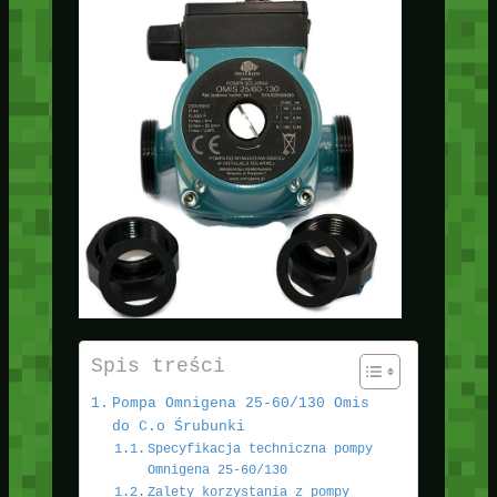
Spis treści
Pompa Omnigena 25-60/130 Omis
do C.o Śrubunki
Specyfikacja techniczna pompy
Omnigena 25-60/130
Zalety korzystania z pompy