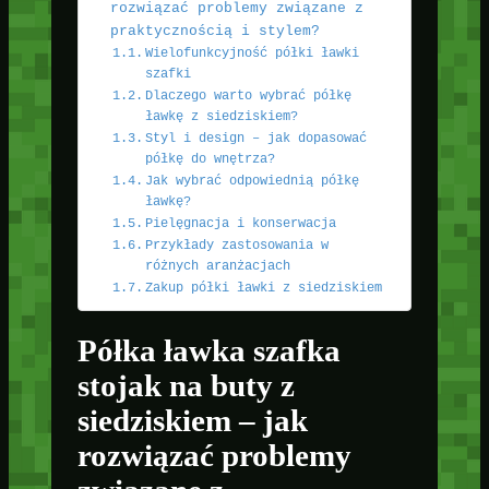
rozwiązać problemy związane z
praktycznością i stylem?
Wielofunkcyjność półki ławki
szafki
Dlaczego warto wybrać półkę
ławkę z siedziskiem?
Styl i design – jak dopasować
półkę do wnętrza?
Jak wybrać odpowiednią półkę
ławkę?
Pielęgnacja i konserwacja
Przykłady zastosowania w
różnych aranżacjach
Zakup półki ławki z siedziskiem
Półka ławka szafka
stojak na buty z
siedziskiem – jak
rozwiązać problemy