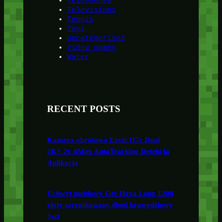
Telephones
Televisions
Tennis
Toys
Uncategorised
Video games
Water
RECENT POSTS
Kamera obrotowa Ezviz H7c Dual
2K+ 2x 4Mpx AutoTracking Detekcja
Aplikacja
Uchwyt meblowy Gtv Hexa Long 1200
złoty szczotkowany długi krawędziowy
3szt