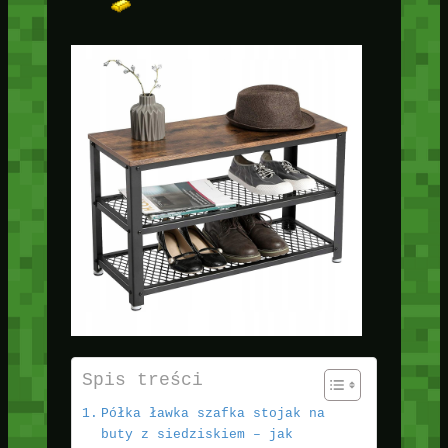
Spis treści
Półka ławka szafka stojak na
buty z siedziskiem – jak