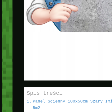
Spis treści
Panel Ścienny 100x50cm Szary Im
5m2