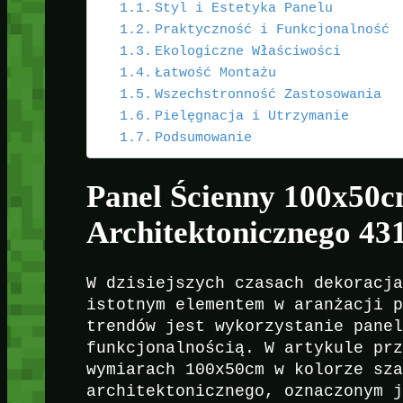
Styl i Estetyka Panelu
Praktyczność i Funkcjonalność
Ekologiczne Właściwości
Łatwość Montażu
Wszechstronność Zastosowania
Pielęgnacja i Utrzymanie
Podsumowanie
Panel Ścienny 100x50c
Architektonicznego 4
W dzisiejszych czasach dekoracj
istotnym elementem w aranżacji 
trendów jest wykorzystanie pane
funkcjonalnością. W artykule pr
wymiarach 100x50cm w kolorze sz
architektonicznego, oznaczonym 