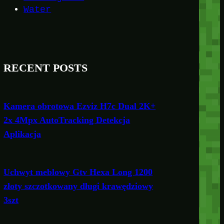
Water
RECENT POSTS
Kamera obrotowa Ezviz H7c Dual 2K+
2x 4Mpx AutoTracking Detekcja
Aplikacja
Uchwyt meblowy Gtv Hexa Long 1200
złoty szczotkowany długi krawędziowy
3szt