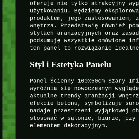
oferuje nie tylko atrakcyjny wy
użytkowaniu. Będziemy eksplorow
produktem, jego zastosowaniem, 
wnętrza. Przedstawię również po
stylach aranżacyjnych oraz zasa
podsumuję wszystkie omówione in
ten panel to rozwiązanie idealn
Styl i Estetyka Panelu
Panel Ścienny 100x50cm Szary Im
wyróżnia się nowoczesnym wygląd
aktualne trendy aranżacji wnętr
efekcie betonu, symbolizuje sur
nadaje przestrzeni wyjątkowej c
stosować w salonie, biurze, czy
elementem dekoracyjnym.