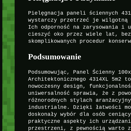
Pielęgnacja paneli ściennych 43
wystarczy przetrzeć je wilgotną
Ich odporność na zarysowania i 
cieszyć oko przez wiele lat, be
skomplikowanych procedur konser
Podsumowanie
Podsumowując, Panel Ścienny 100
Architektonicznego 4314XL 5m2 t
nowoczesny design, funkcjonalno
uniwersalność sprawia, że z pow
różnorodnych stylach aranżacyjn
industrialne. Dzięki łatwości m
doskonały wybór dla osób ceniąc
praktyczne aspekty ich urządzan
przestrzeni, z pewnością warto 