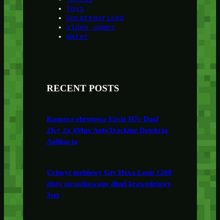
Toys
Uncategorised
Video games
Water
RECENT POSTS
Kamera obrotowa Ezviz H7c Dual
2K+ 2x 4Mpx AutoTracking Detekcja
Aplikacja
Uchwyt meblowy Gtv Hexa Long 1200
złoty szczotkowany długi krawędziowy
3szt