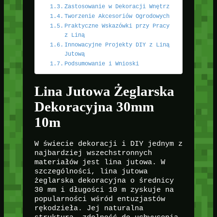
Zastosowanie w Dekoracji Wnętrz
Tworzenie Akcesoriów Ogrodowych
Praktyczne Wskazówki przy Pracy
z Liną
Innowacyjne Projekty DIY z Liną
Jutową
Podsumowanie i Wnioski
Lina Jutowa Żeglarska
Dekoracyjna 30mm
10m
W świecie dekoracji i DIY jednym z
najbardziej wszechstronnych
materiałów jest lina jutowa. W
szczególności, lina jutowa
żeglarska dekoracyjna o średnicy
30 mm i długości 10 m zyskuje na
popularności wśród entuzjastów
rękodzieła. Jej naturalna