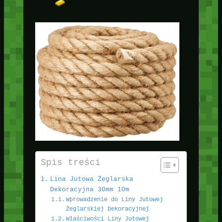
Spis treści
Lina Jutowa Żeglarska
Dekoracyjna 30mm 10m
Wprowadzenie do Liny Jutowej
Żeglarskiej Dekoracyjnej
Właściwości Liny Jutowej