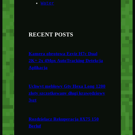
Water
RECENT POSTS
Kamera obrotowa Ezviz H7c Dual
2K+ 2x 4Mpx AutoTracking Detekcja
Aplikacja
Uchwyt meblowy Gtv Hexa Long 1200
złoty szczotkowany długi krawędziowy
3szt
Rozdzielacz Rekuperacja 8X75 150
Berluf